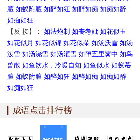
膻
如蚁附膻
如醉如狂
如醉如痴
如痴如醉
如痴如狂
【反 接】：
如法炮制
如丧考妣
如花似玉
如花似月
如花似锦
如花似朵
如汤沃雪
如汤
泼雪
如汤浇雪
如汤灌雪
如堕五里雾中
如鸟
兽散
如鱼饮水，冷暖自知
如鱼似水
如蚁慕
膻
如蚁附膻
如醉如狂
如醉如痴
如痴如醉
如痴如狂
成语点击排行榜