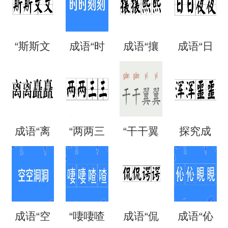
“斯斯文
成语“时
成语“攘
成语“日
文”是成
时刻
攘熙
日夜
语吗？
刻”是什
熙”的用
夜”是什
成语“离
“两两三
“干干翼
探究成
是什么
么意
法、典
么意
离矗
三”是成
翼”是成
语“混混
意思？
思？出
故和出
思？
矗”怎么
语吗？
语吗？
噩噩”的
自哪
处
成语“空
“啛啛喳
成语“侃
成语“伈
读？用
是什么
是什么
含义与
里？