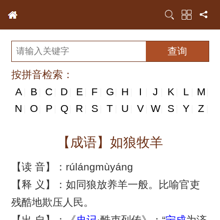
按拼音检索：
A
B
C
D
E
F
G
H
I
J
K
L
M
|
|
|
|
|
|
|
|
|
|
|
|
|
N
N
O
P
Q
R
S
T
U
V
W
S
Y
Z
|
|
|
|
|
|
|
|
|
|
|
|
|
|
【成语】如狼牧羊
【读 音】：rúlángmùyáng
【释 义】：如同狼放养羊一般。比喻官吏
残酷地欺压人民。
【出 自】：《
史记
·酷吏列传》：“
宁成
为济