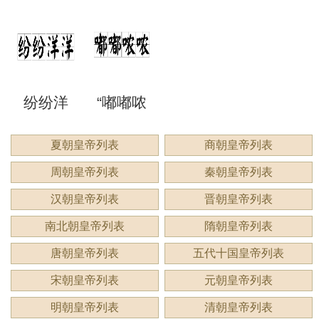
空洞
喳”是成
侃谔
伈睍
来形容
意思？
意思？
应用
洞”是什
语吗？
谔”是什
睍”怎么
什么？
纷纷洋
“嘟嘟哝
么意
是什么
么意
读？是
洋：描
哝”是成
夏朝皇帝列表
商朝皇帝列表
思？
意思？
思？用
什么意
周朝皇帝列表
秦朝皇帝列表
绘繁复
语吗？
来形容
思？
汉朝皇帝列表
晋朝皇帝列表
景象的
用来形
南北朝皇帝列表
隋朝皇帝列表
什么？
唐朝皇帝列表
五代十国皇帝列表
生动成
容什
宋朝皇帝列表
元朝皇帝列表
语
么？
明朝皇帝列表
清朝皇帝列表