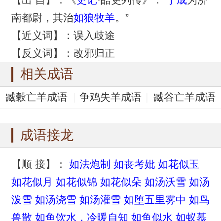
南都尉，其治
如狼牧羊
。”
【近义词】：误入歧途
【反义词】：改邪归正
相关成语
臧穀亡羊成语
争鸡失羊成语
臧谷亡羊成语
羊质虎皮成语
羊续悬鱼成语
成语接龙
【顺 接】：
如法炮制
如丧考妣
如花似玉
如花似月
如花似锦
如花似朵
如汤沃雪
如汤
泼雪
如汤浇雪
如汤灌雪
如堕五里雾中
如鸟
兽散
如鱼饮水，冷暖自知
如鱼似水
如蚁慕