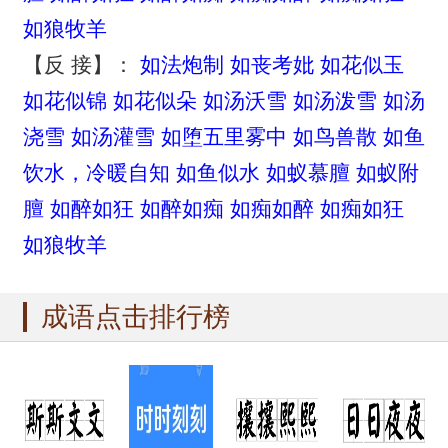
如狼牧羊
【反 接】：
如法炮制
如丧考妣
如花似玉
如花似锦
如花似朵
如汤沃雪
如汤泼雪
如汤
浇雪
如汤灌雪
如堕五里雾中
如鸟兽散
如鱼
饮水，冷暖自知
如鱼似水
如蚁慕膻
如蚁附
膻
如醉如狂
如醉如痴
如痴如醉
如痴如狂
如狼牧羊
成语点击排行榜