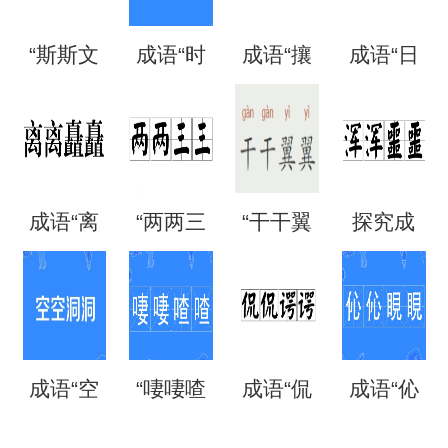
“斯斯文
成语“时
成语“攘
成语“日
文”是成
时刻
攘熙
日夜
语吗？
刻”是什
熙”的用
夜”是什
成语“离
“两两三
“干干翼
探究成
是什么
么意
法、典
么意
离矗
三”是成
翼”是成
语“混混
意思？
思？出
故和出
思？
矗”怎么
语吗？
语吗？
噩噩”的
自哪
处
成语“空
“啛啛喳
成语“侃
成语“伈
读？用
是什么
是什么
含义与
里？
空洞
喳”是成
侃谔
伈睍