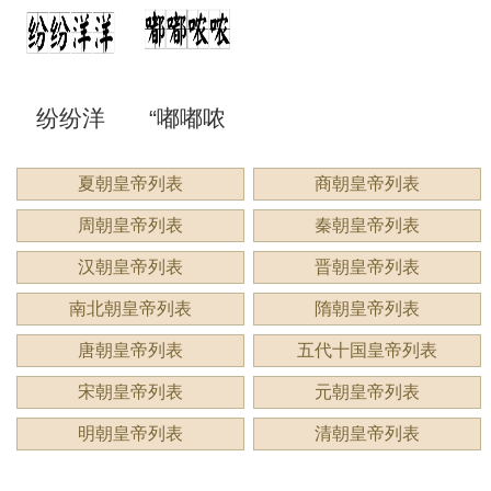
来形容
意思？
意思？
应用
洞”是什
语吗？
谔”是什
睍”怎么
什么？
纷纷洋
“嘟嘟哝
么意
是什么
么意
读？是
洋：描
哝”是成
夏朝皇帝列表
商朝皇帝列表
思？
意思？
思？用
什么意
周朝皇帝列表
秦朝皇帝列表
绘繁复
语吗？
来形容
思？
汉朝皇帝列表
晋朝皇帝列表
景象的
用来形
南北朝皇帝列表
隋朝皇帝列表
什么？
唐朝皇帝列表
五代十国皇帝列表
生动成
容什
宋朝皇帝列表
元朝皇帝列表
语
么？
明朝皇帝列表
清朝皇帝列表