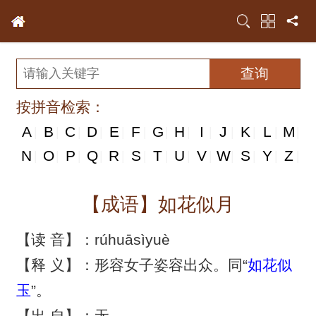
按拼音检索：
A
B
C
D
E
F
G
H
I
J
K
L
M
|
|
|
|
|
|
|
|
|
|
|
|
|
N
N
O
P
Q
R
S
T
U
V
W
S
Y
Z
|
|
|
|
|
|
|
|
|
|
|
|
|
|
【成语】如花似月
【读 音】：rúhuāsìyuè
【释 义】：形容女子姿容出众。同“
如花似
玉
”。
【出 自】：无