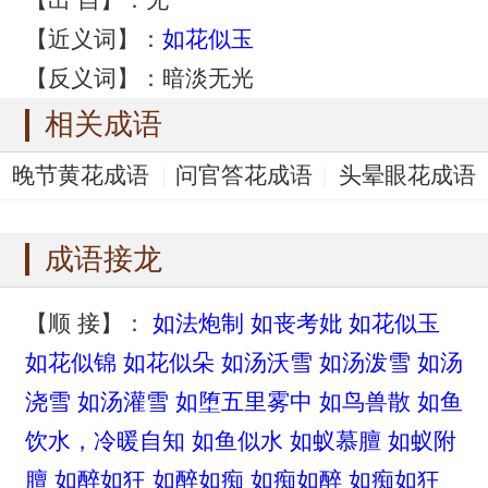
【近义词】：
如花似玉
【反义词】：暗淡无光
相关成语
晚节黄花成语
问官答花成语
头晕眼花成语
天女散花成语
昙花一现成语
成语接龙
【顺 接】：
如法炮制
如丧考妣
如花似玉
如花似锦
如花似朵
如汤沃雪
如汤泼雪
如汤
浇雪
如汤灌雪
如堕五里雾中
如鸟兽散
如鱼
饮水，冷暖自知
如鱼似水
如蚁慕膻
如蚁附
膻
如醉如狂
如醉如痴
如痴如醉
如痴如狂