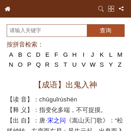
按拼音检索：
A
B
C
D
E
F
G
H
I
J
K
L
M
|
|
|
|
|
|
|
|
|
|
|
|
|
N
N
O
P
Q
R
S
T
U
V
W
S
Y
Z
|
|
|
|
|
|
|
|
|
|
|
|
|
|
【成语】出鬼入神
【读 音】：chūguǐrùshén
【释 义】：指变化多端，不可捉摸。
【出 自】：唐·
宋之问
《嵩山天门歌》：“松
移岫转，左变而右易；风生云起，出鬼而入