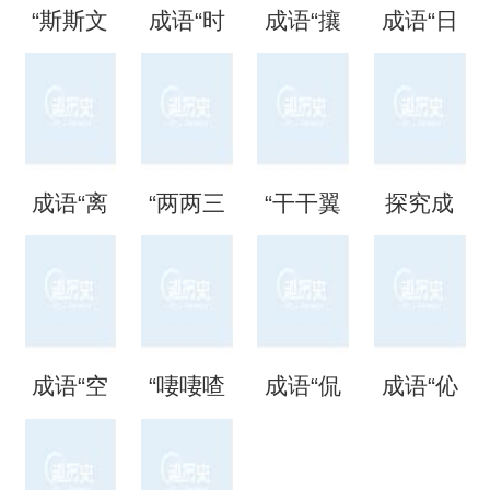
“斯斯文
成语“时
成语“攘
成语“日
文”是成
时刻
攘熙
日夜
语吗？
刻”是什
熙”的用
夜”是什
成语“离
“两两三
“干干翼
探究成
是什么
么意
法、典
么意
离矗
三”是成
翼”是成
语“混混
意思？
思？出
故和出
思？
矗”怎么
语吗？
语吗？
噩噩”的
自哪
处
成语“空
“啛啛喳
成语“侃
成语“伈
读？用
是什么
是什么
含义与
里？
空洞
喳”是成
侃谔
伈睍
来形容
意思？
意思？
应用