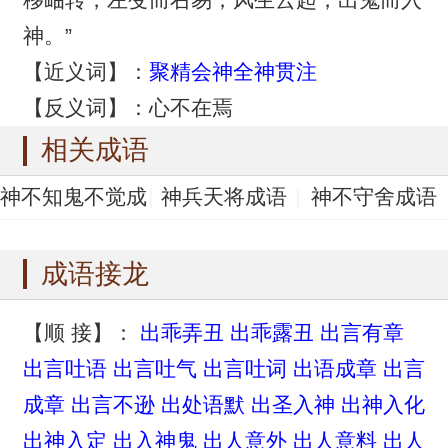
神。”
【近义词】：
聚精会神
全神贯注
【反义词】：心不在焉
相关成语
神不知鬼不觉成
神兵天将成语
神不守舍成语
语
神不收舍成语
神不附体成语
成语接龙
【顺 接】：
出乖弄丑
出乖露丑
出言有章
出言吐语
出言吐气
出言吐词
出语成章
出言
成章
出言不逊
出处语默
出圣入神
出神入化
出神入定
出入神鬼
出人意外
出人意料
出人