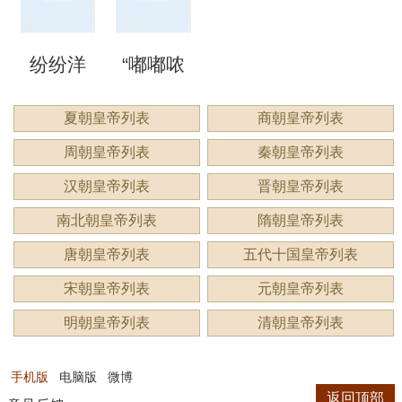
洞”是什
语吗？
谔”是什
睍”怎么
什么？
纷纷洋
“嘟嘟哝
么意
是什么
么意
读？是
洋：描
哝”是成
夏朝皇帝列表
商朝皇帝列表
思？
意思？
思？用
什么意
周朝皇帝列表
秦朝皇帝列表
绘繁复
语吗？
来形容
思？
汉朝皇帝列表
晋朝皇帝列表
景象的
用来形
南北朝皇帝列表
隋朝皇帝列表
什么？
唐朝皇帝列表
五代十国皇帝列表
生动成
容什
宋朝皇帝列表
元朝皇帝列表
语
么？
明朝皇帝列表
清朝皇帝列表
手机版
电脑版
微博
返回顶部