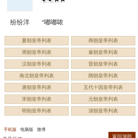
洞”是什
语吗？
谔”是什
睍”怎么
什么？
纷纷洋
“嘟嘟哝
么意
是什么
么意
读？是
洋：描
哝”是成
夏朝皇帝列表
商朝皇帝列表
思？
意思？
思？用
什么意
周朝皇帝列表
秦朝皇帝列表
绘繁复
语吗？
来形容
思？
汉朝皇帝列表
晋朝皇帝列表
景象的
用来形
南北朝皇帝列表
隋朝皇帝列表
什么？
唐朝皇帝列表
五代十国皇帝列表
生动成
容什
宋朝皇帝列表
元朝皇帝列表
语
么？
明朝皇帝列表
清朝皇帝列表
手机版
电脑版
微博
返回顶部