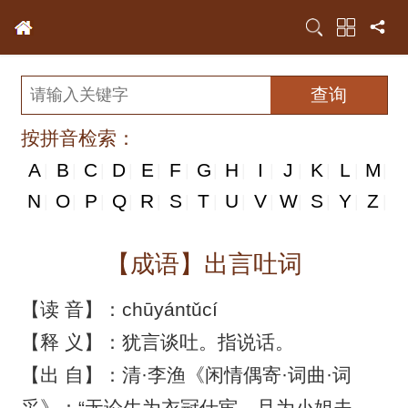
按拼音检索：
A
B
C
D
E
F
G
H
I
J
K
L
M
|
|
|
|
|
|
|
|
|
|
|
|
|
N
N
O
P
Q
R
S
T
U
V
W
S
Y
Z
|
|
|
|
|
|
|
|
|
|
|
|
|
|
【成语】出言吐词
【读 音】：chūyántǔcí
【释 义】：犹言谈吐。指说话。
【出 自】：清·李渔《闲情偶寄·词曲·词
采》：“无论生为衣冠仕宦，旦为小姐夫