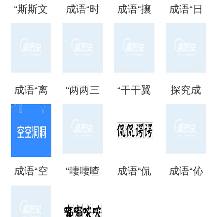
“斯斯文
成语“时
成语“攘
成语“日
文”是成
时刻
攘熙
日夜
语吗？
刻”是什
熙”的用
夜”是什
成语“离
“两两三
“干干翼
探究成
是什么
么意
法、典
么意
离矗
三”是成
翼”是成
语“混混
意思？
思？出
故和出
思？
矗”怎么
语吗？
语吗？
噩噩”的
自哪
处
成语“空
“啛啛喳
成语“侃
成语“伈
读？用
是什么
是什么
含义与
里？
空洞
喳”是成
侃谔
伈睍
来形容
意思？
意思？
应用