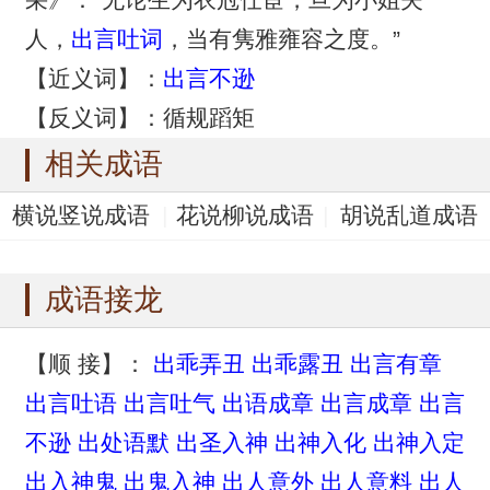
人，
出言吐词
，当有隽雅雍容之度。”
【近义词】：
出言不逊
【反义词】：循规蹈矩
相关成语
横说竖说成语
花说柳说成语
胡说乱道成语
好说歹说成语
胡说白道成语
成语接龙
【顺 接】：
出乖弄丑
出乖露丑
出言有章
出言吐语
出言吐气
出语成章
出言成章
出言
不逊
出处语默
出圣入神
出神入化
出神入定
出入神鬼
出鬼入神
出人意外
出人意料
出人