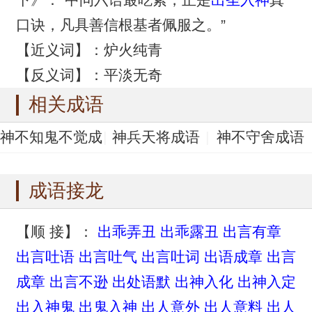
口诀，凡具善信根基者佩服之。”
【近义词】：炉火纯青
【反义词】：平淡无奇
相关成语
神不知鬼不觉成
神兵天将成语
神不守舍成语
语
神不收舍成语
神不附体成语
成语接龙
【顺 接】：
出乖弄丑
出乖露丑
出言有章
出言吐语
出言吐气
出言吐词
出语成章
出言
成章
出言不逊
出处语默
出神入化
出神入定
出入神鬼
出鬼入神
出人意外
出人意料
出人