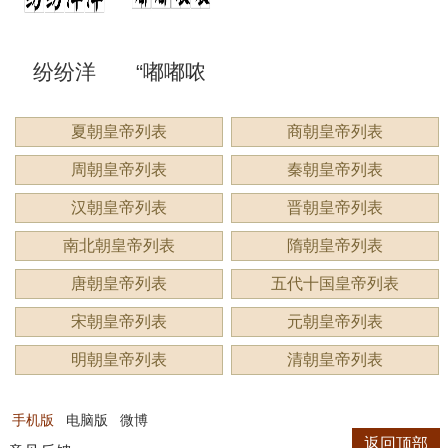
洞”是什
语吗？
谔”是什
睍”怎么
什么？
纷纷洋
“嘟嘟哝
么意
是什么
么意
读？是
洋：描
哝”是成
夏朝皇帝列表
商朝皇帝列表
思？
意思？
思？用
什么意
周朝皇帝列表
秦朝皇帝列表
绘繁复
语吗？
来形容
思？
汉朝皇帝列表
晋朝皇帝列表
景象的
用来形
南北朝皇帝列表
隋朝皇帝列表
什么？
唐朝皇帝列表
五代十国皇帝列表
生动成
容什
宋朝皇帝列表
元朝皇帝列表
语
么？
明朝皇帝列表
清朝皇帝列表
手机版
电脑版
微博
返回顶部