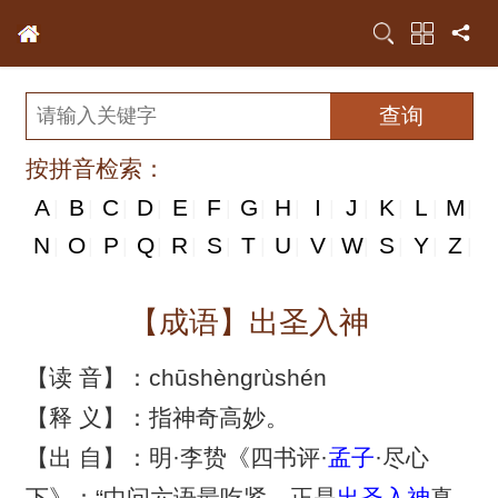
按拼音检索：
A
B
C
D
E
F
G
H
I
J
K
L
M
|
|
|
|
|
|
|
|
|
|
|
|
|
N
N
O
P
Q
R
S
T
U
V
W
S
Y
Z
|
|
|
|
|
|
|
|
|
|
|
|
|
|
【成语】出圣入神
【读 音】：chūshèngrùshén
【释 义】：指神奇高妙。
【出 自】：明·李贽《四书评·
孟子
·尽心
下》：“中问六语最吃紧，正是
出圣入神
真