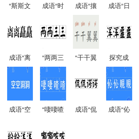
“斯斯文
成语“时
成语“攘
成语“日
文”是成
时刻
攘熙
日夜
语吗？
刻”是什
熙”的用
夜”是什
成语“离
“两两三
“干干翼
探究成
是什么
么意
法、典
么意
离矗
三”是成
翼”是成
语“混混
意思？
思？出
故和出
思？
矗”怎么
语吗？
语吗？
噩噩”的
自哪
处
成语“空
“啛啛喳
成语“侃
成语“伈
读？用
是什么
是什么
含义与
里？
空洞
喳”是成
侃谔
伈睍
来形容
意思？
意思？
应用