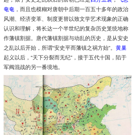
奄奄
，而且也模糊对唐朝中后期一百五十多年的政治
风潮、经济变革、制度更替以致文学艺术现象的正确
认识和理解，将长达一个半世纪的复杂历史笼统地称
作藩镇割据。唐代藩镇割据与动乱的历史，是从安史
之乱以后开始，所谓“安史平而藩镇之祸方始”。
黄巢
起义以后，“天下分裂而无纪”，接于五代十国，陷于
军阀混战的另一番境地。