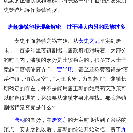
现象的正确认识和理解，将长达一个半世纪的复杂历
史笼统地称作藩镇割据。
唐朝藩镇割据现象解密：过于强大内附的民族过多
安史平而藩镇之祸方始。从
安史之乱
平定到唐
末，一百多年里藩镇割据与唐政府相对峙着。大部分
的时间内，藩镇的形势是比较稳定的，很多文人士子
竞趋于藩镇使府弄个
一官半职
，甚至还称赞藩镇是“藩
岳作镇，辅我京室”，“为王爪牙，为国藩垣”。藩镇长
期稳定的存在，并不是能用唐王朝的姑息苟安政策可
以解释得通的，必须要从藩镇本身来寻找。那么藩镇
割据背景究竟是什么?
唐朝
的国势，在
唐玄宗
的天宝时期达到了兴盛的
顶点。安史之乱以后，唐朝的统治开始动摇。费了
九