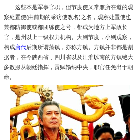
这些本是军事官职，但节度使又常兼所在道的观
察处置使(由前期的采访使改名)之名，观察处置使也
兼都防御使或都团练使之号，都成为地方上军政长
官，是州以上一级权力机构。大则节度，小则观察，
构成
唐代
后期所谓藩镇，亦称方镇。方镇并非都是割
据者，在今陕西省﹑四川省以及江淮以南的方镇绝大
多数服从朝廷指挥，贡赋输纳中央，职官任免出于朝
命。