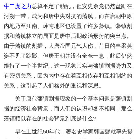
牛二虎之力
总算平定了动乱，但安史余党仍然盘踞在
河朔一带，成为和唐中央对抗的藩镇，而在唐朝中原
内地乃至江南、岭南地区也设置了许多藩镇。藩镇割
据和藩镇林立的局面是唐中后期政治形势的突出点。
由于藩镇的割据，大唐帝国元气大伤，昔日的丰采英
姿不见了踪影。但唐王朝并没有奄奄一息，此后仍然
维持了一个半世纪，这一现象其实与藩镇割据势力又
有密切关系，因为内中存在着互相依存和互相制约的
关系，这引起了人们格外的重视和深思。
关于唐代藩镇割据现象的一个基本问题是藩镇割
据的经济社会背景，而人们的认识却各不相同。那么
藩镇赖以存在的社会背景到底是什么?
早在上世纪50年代，著名史学家韩国磐就率先提