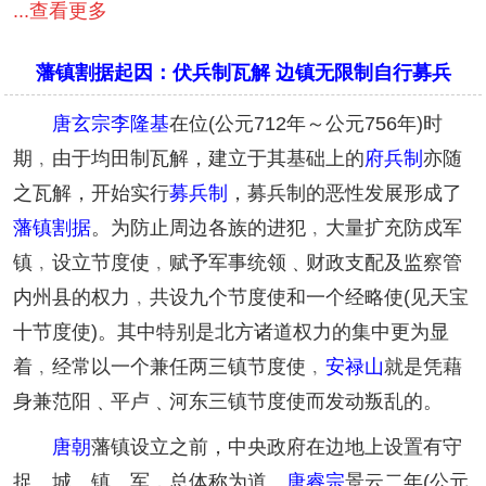
...查看更多
藩镇割据起因：伏兵制瓦解 边镇无限制自行募兵
唐玄宗
李隆基
在位(公元712年～公元756年)时
期﹐由于均田制瓦解，建立于其基础上的
府兵制
亦随
之瓦解，开始实行
募兵制
，募兵制的恶性发展形成了
藩镇割据
。为防止周边各族的进犯﹐大量扩充防戍军
镇﹐设立节度使﹐赋予军事统领﹑财政支配及监察管
内州县的权力﹐共设九个节度使和一个经略使(见天宝
十节度使)。其中特别是北方诸道权力的集中更为显
着﹐经常以一个兼任两三镇节度使﹐
安禄山
就是凭藉
身兼范阳﹑平卢﹑河东三镇节度使而发动叛乱的。
唐朝
藩镇设立之前，中央政府在边地上设置有守
捉、城、镇、军，总体称为道。
唐睿宗
景云二年(公元