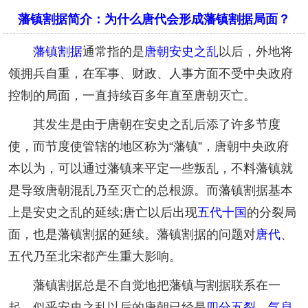
藩镇割据简介：为什么唐代会形成藩镇割据局面？
藩镇割据
通常指的是
唐朝
安史之乱
以后，外地将
领拥兵自重，在军事、财政、人事方面不受中央政府
控制的局面，一直持续百多年直至唐朝灭亡。
其发生是由于唐朝在安史之乱后添了许多节度
使，而节度使管辖的地区称为“藩镇”，唐朝中央政府
本以为，可以通过藩镇来平定一些叛乱，不料藩镇就
是导致唐朝混乱乃至灭亡的总根源。而藩镇割据基本
上是安史之乱的延续;唐亡以后出现
五代十国
的分裂局
面，也是藩镇割据的延续。藩镇割据的问题对
唐代
、
五代乃至北宋都产生重大影响。
藩镇割据总是不自觉地把藩镇与割据联系在一
起，似乎安史之乱以后的唐朝已经是
四分五裂
，
气息