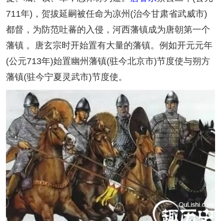
711年)，贺拔延嗣被任命为凉州(治今甘肃省武威市)
都督，为防范吐蕃的入侵，河西藩镇成为唐朝第一个
藩镇 。唐玄宗时开始置有大量的藩镇。例如开元元年
(公元713年)始置幽州藩镇(驻今北京市)节度使与朔方
藩镇(驻今宁夏灵武市)节度使。