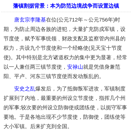
藩镇割据背景：本为防范边境战争而设置边镇
唐玄宗
李隆基
在位(公元712年～公元756年)时
期，为防止周边各族的进犯，大量扩充防戍军镇，设
节度使，赋予军事统领﹑财政支配及监察管内州县的
权力，共设九个节度使和一个经略使(见天宝十节度
使)。其中特别是北方诸道权力的集中更为显著，经常
以一人兼任两三镇节度使，
安禄山
就是凭借身兼范
阳、平卢、河东三镇节度使而发动叛乱的。
安史之乱
爆发后，为了抵御叛军进攻，军镇制度
扩展到了内地，最重要的州设立节度使，指挥几个州
的军事;较次要的州设立防御使或团练使，以扼守军事
要地。于是各地出现不少节度使，防御使，团练使等
大小军镇。后来扩充到全国。