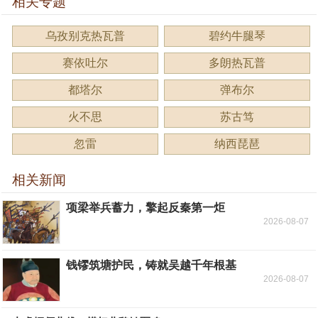
相关专题
乌孜别克热瓦普
碧约牛腿琴
赛依吐尔
多朗热瓦普
都塔尔
弹布尔
火不思
苏古笃
忽雷
纳西琵琶
相关新闻
项梁举兵蓄力，擎起反秦第一炬
2026-08-07
钱镠筑塘护民，铸就吴越千年根基
2026-08-07