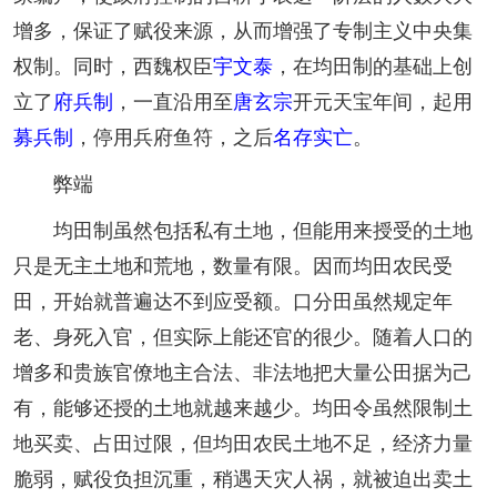
增多，保证了赋役来源，从而增强了专制主义中央集
权制。同时，西魏权臣
宇文泰
，在均田制的基础上创
立了
府兵制
，一直沿用至
唐玄宗
开元天宝年间，起用
募兵制
，停用兵府鱼符，之后
名存实亡
。
弊端
均田制虽然包括私有土地，但能用来授受的土地
只是无主土地和荒地，数量有限。因而均田农民受
田，开始就普遍达不到应受额。口分田虽然规定年
老、身死入官，但实际上能还官的很少。随着人口的
增多和贵族官僚地主合法、非法地把大量公田据为己
有，能够还授的土地就越来越少。均田令虽然限制土
地买卖、占田过限，但均田农民土地不足，经济力量
脆弱，赋役负担沉重，稍遇天灾人祸，就被迫出卖土