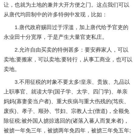
让，也就为土地的兼并大开方便之门。这点我们可以
从唐代均田制中的许多特例中发现，比如：
1.唐代政府赐田过于浮滥，加上唐代给予官吏的
永业田十分宽厚，于是产生大量官吏私庄。
2.允许自由买卖的特例甚多：要安葬家人，可以
卖地;要搬家，可以卖地;要转行，从事工商业，也可以
卖地。
3.不用征税的对象不要太多!皇亲、贵族、九品以
上职事官、就读大学(国子学、太学、四门学)、单亲
妈妈(寡妻妾当户者)、重大疾病与重大伤残的(笃疾、
废疾)、孝子、顺孙、节妇、宗教人士(僧道)，全额免
除征税;被外国人掳掠逃回的(诸落入蕃人而复来者)，
被掳一年免三年，被掳两年免四年，被掳三年免五年;