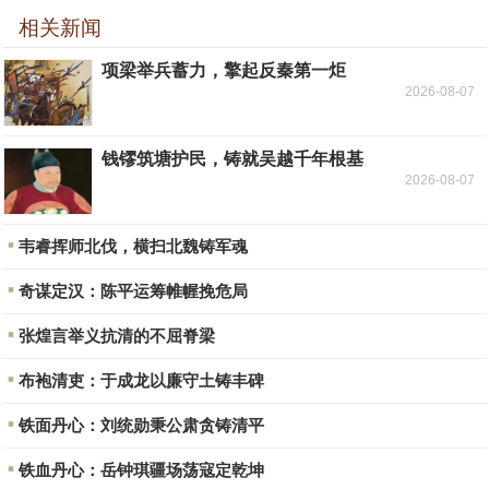
相关新闻
项梁举兵蓄力，擎起反秦第一炬
2026-08-07
钱镠筑塘护民，铸就吴越千年根基
2026-08-07
韦睿挥师北伐，横扫北魏铸军魂
奇谋定汉：陈平运筹帷幄挽危局
张煌言举义抗清的不屈脊梁
布袍清吏：于成龙以廉守土铸丰碑
铁面丹心：刘统勋秉公肃贪铸清平
铁血丹心：岳钟琪疆场荡寇定乾坤