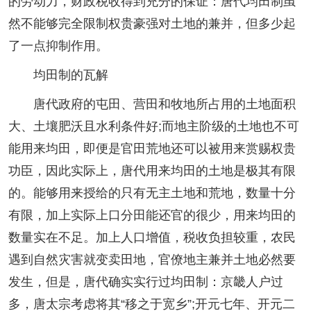
的劳动力，财政税收得到充分的保证：唐代均田制虽
然不能够完全限制权贵豪强对土地的兼并，但多少起
了一点抑制作用。
均田制的瓦解
唐代政府的屯田、营田和牧地所占用的土地面积
大、土壤肥沃且水利条件好;而地主阶级的土地也不可
能用来均田，即便是官田荒地还可以被用来赏赐权贵
功臣，因此实际上，唐代用来均田的土地是极其有限
的。能够用来授给的只有无主土地和荒地，数量十分
有限，加上实际上口分田能还官的很少，用来均田的
数量实在不足。加上人口增值，税收负担较重，农民
遇到自然灾害就变卖田地，官僚地主兼并土地必然要
发生，但是，唐代确实实行过均田制：京畿人户过
多，唐太宗考虑将其“移之于宽乡”;开元七年、开元二