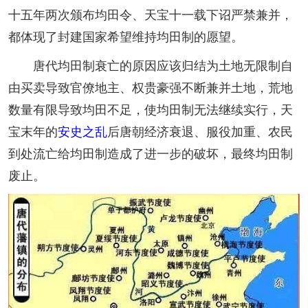
十五年两次颁布均田令、天宝十一载下诏严禁兼并，
都体现了封建国家希望维持均田制的愿望。
唐代均田制衰亡的原因应该归结为土地无限制自
由买卖导致官僚地主、权贵豪强不断兼并土地，荒地
数量有限导致均田不足，使均田制无法继续实行，天
宝末年的
安史之乱
后唐朝经济衰退、服役加重、农民
到处流亡给均田制造成了进一步的破坏，最终均田制
废止。