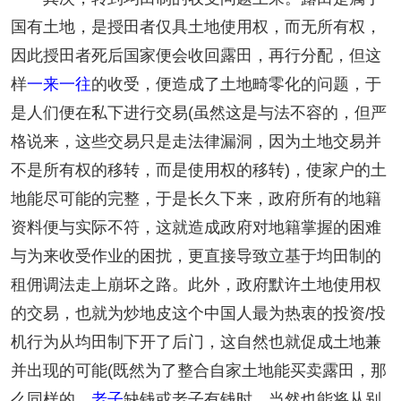
国有土地，是授田者仅具土地使用权，而无所有权，
因此授田者死后国家便会收回露田，再行分配，但这
样
一来一往
的收受，便造成了土地畸零化的问题，于
是人们便在私下进行交易(虽然这是与法不容的，但严
格说来，这些交易只是走法律漏洞，因为土地交易并
不是所有权的移转，而是使用权的移转)，使家户的土
地能尽可能的完整，于是长久下来，政府所有的地籍
资料便与实际不符，这就造成政府对地籍掌握的困难
与为来收受作业的困扰，更直接导致立基于均田制的
租佣调法走上崩坏之路。此外，政府默许土地使用权
的交易，也就为炒地皮这个中国人最为热衷的投资/投
机行为从均田制下开了后门，这自然也就促成土地兼
并出现的可能(既然为了整合自家土地能买卖露田，那
么同样的，
老子
缺钱或老子有钱时，当然也能将从别