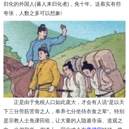
归化的外国人(蕃人来归化者)，免十年。这着实有些
夸张，人数之多可以想象!
正是由于免税人口如此庞大，才会有人说“是以天
下三分劳筋苦骨之人，奉养七分坐待衣食之辈”。特别
是宗教人士免课田租，让大量的人隐遁寺庙、道观之