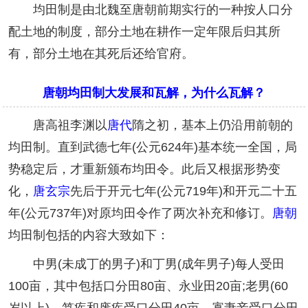
均田制是由北魏至唐朝前期实行的一种按人口分
配土地的制度，部分土地在耕作一定年限后归其所
有，部分土地在其死后还给官府。
唐朝均田制大发展和瓦解，为什么瓦解？
唐高祖李渊以
唐代
隋之初，基本上仍沿用前朝的
均田制。直到武德七年(公元624年)基本统一全国，局
势稳定后，才重新颁布均田令。此后又根据形势变
化，
唐玄宗
先后于开元七年(公元719年)和开元二十五
年(公元737年)对原均田令作了两次补充和修订。
唐朝
均田制包括的内容大致如下：
中男(未成丁的男子)和丁男(成年男子)每人受田
100亩，其中包括口分田80亩、永业田20亩;老男(60
岁以上)、笃疾和废疾受口分田40亩，寡妻妾受口分田