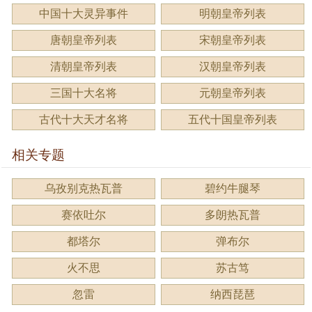
中国十大灵异事件
明朝皇帝列表
唐朝皇帝列表
宋朝皇帝列表
清朝皇帝列表
汉朝皇帝列表
三国十大名将
元朝皇帝列表
古代十大天才名将
五代十国皇帝列表
相关专题
乌孜别克热瓦普
碧约牛腿琴
赛依吐尔
多朗热瓦普
都塔尔
弹布尔
火不思
苏古笃
忽雷
纳西琵琶