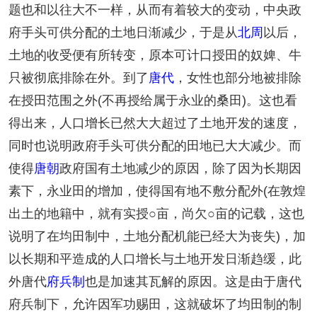
题也和以往大不一样，从而有着较大的变动，中央政
府手头可供分配的土地日渐减少，于是从
北周
以后，
土地的收受便有所转变，原本可计口授田的奴婢、牛
只被彻底排除在外。到了
唐代
，女性也部分地被排除
在授田范围之外(不再授给属于永业的桑田)。这也看
得出来，人口增长已然大大超过了土地开发的速度，
同时也说明政府手头可供分配的田地已大大减少。而
使得
唐朝
政府国有土地减少的原因，除了因为长期因
素下，永业田的增加，使得国有地不敷分配外(在敦煌
出土的地籍中，就有实授○亩，尚欠○亩的记载，这也
说明了在均田制中，土地分配机能已经大为丧失)，加
以长期和平造成的人口增长与土地开发日渐趋缓，此
外唐代
府兵制
也是加速其瓦解的原因。这是由于唐代
府兵制下，允许因军功赐田，这就破坏了均田制的制