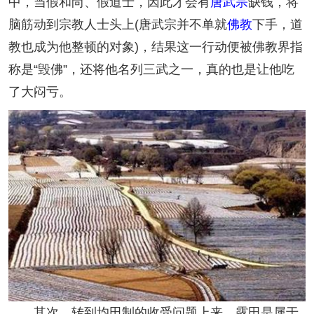
中，当假和尚、假道士，因此才会有
唐武宗
缺钱，将
脑筋动到宗教人士头上(唐武宗并不单就
佛教
下手，道
教也成为他整顿的对象)，结果这一行动便被佛教界指
称是“毁佛”，还将他名列三武之一，真的也是让他吃
了大闷亏。
其次，转到均田制的收受问题上来。露田是属于