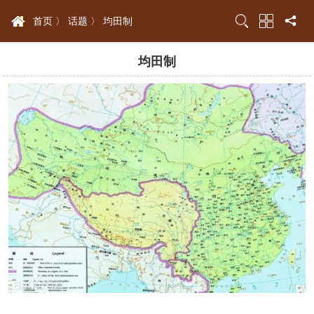
首页 〉
话题 〉
均田制
均田制