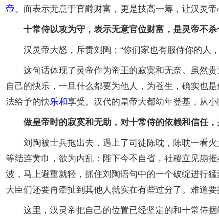
帝
。而表示无意于官爵财富，更是技高一筹，让汉灵帝
十常侍以攻为守，表示无意官位财富，是灵帝不杀
汉灵帝大怒，斥责刘陶：“你们家也有服侍你的人，
这句话体现了灵帝作为帝王的寂寞和无奈。虽然贵为
自己的快乐，一旦什么都要为他人，为苍生，确实也是
法给予的快
乐和
享受。汉代的皇帝大都幼年登基，从小
做皇帝时的寂寞和无助，对十常侍的依赖和信任，
刘陶被士兵拖出去，遇上了司徒陈耽，陈耽一看火大
等结连黄巾，欲为内乱：陛下今不自省，社稷立见崩摧
波，马上避重就轻，抓住刘陶语句中的一个破绽进行猛
大臣们还要再牵扯到其他人就实在有些过分了。难道要
这里，汉灵帝把自己的位置已经坚定的和十常侍捆绑