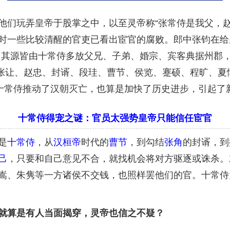
们玩弄皇帝于股掌之中，以至灵帝称“张常侍是我父，赵
时一些比较清醒的官吏已看出宦官的腐败。郎中张钧在给
，其源皆由十常侍多放父兄、子弟、婚宗、宾客典据州郡
指张让、赵忠、封谞、段珪、曹节、侯览、蹇硕、程旷、夏
。十常侍推动了汉朝灭亡，也算是加快了历史进步，引起了
十常侍得宠之谜：官员太强势皇帝只能信任宦官
是
十常侍
，从
汉桓帝
时代的
曹节
，到勾结
张角
的封谞，到
己
，只要和自己意见不合，就找机会将对方驱逐或诛杀。
嵩、朱隽等一方诸侯不交钱，也照样罢他们的官。十常侍
就算是有人当面揭穿，灵帝也信之不疑？