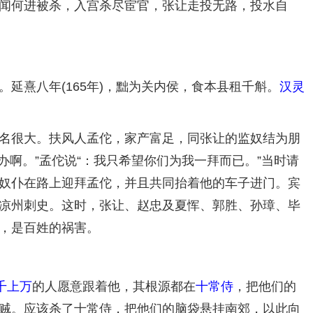
闻何进被杀，入宫杀尽宦官，张让走投无路，投水自
熹八年(165年)，黜为关内侯，食本县租千斛。
汉灵
名很大。扶风人孟佗，家产富足，同张让的监奴结为朋
啊。”孟佗说“：我只希望你们为我一拜而已。”当时请
奴仆在路上迎拜孟佗，并且共同抬着他的车子进门。宾
凉州刺史。这时，张让、赵忠及夏恽、郭胜、孙璋、毕
，是百姓的祸害。
千上万
的人愿意跟着他，其根源都在
十常侍
，把他们的
贼。应该杀了十常侍，把他们的脑袋悬挂南郊，以此向