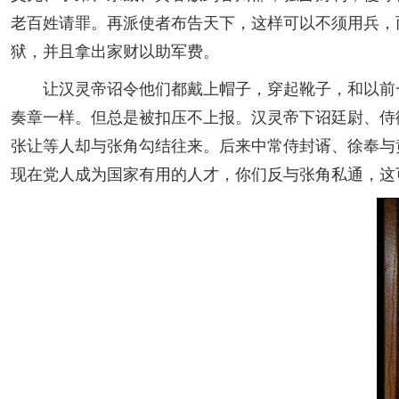
老百姓请罪。再派使者布告天下，这样可以不须用兵，
狱，并且拿出家财以助军费。
让汉灵帝诏令他们都戴上帽子，穿起靴子，和以前一样
奏章一样。但总是被扣压不上报。汉灵帝下诏廷尉、侍
张让等人却与张角勾结往来。后来中常侍封谞、徐奉与
现在党人成为国家有用的人才，你们反与张角私通，这可