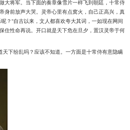
做大将军。当下面的奏章像雪片一样飞到朝廷，十常侍
帝身前放声大哭。灵帝心里有点窝火，自己正高兴，真
乐呢？”自古以来，文人都喜欢夸大其词，一如现在网间
保住性命再说。开口就是天下危在旦夕，置汉灵帝于何
道天下纷乱吗？应该不知道。一方面是十常侍有意隐瞒