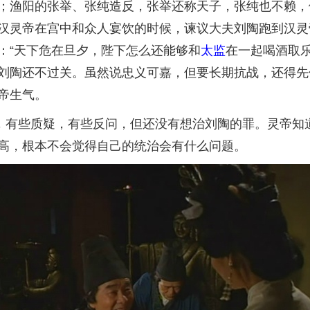
渔阳的张举、张纯造反，张举还称天子，张纯也不赖，
汉灵帝在宫中和众人宴饮的时候，谏议大夫刘陶跑到汉灵
：“天下危在旦夕，陛下怎么还能够和
太监
在一起喝酒取
刘陶还不过关。虽然说忠义可嘉，但要长期抗战，还得先
帝生气。
有些质疑，有些反问，但还没有想治刘陶的罪。灵帝知
高，根本不会觉得自己的统治会有什么问题。