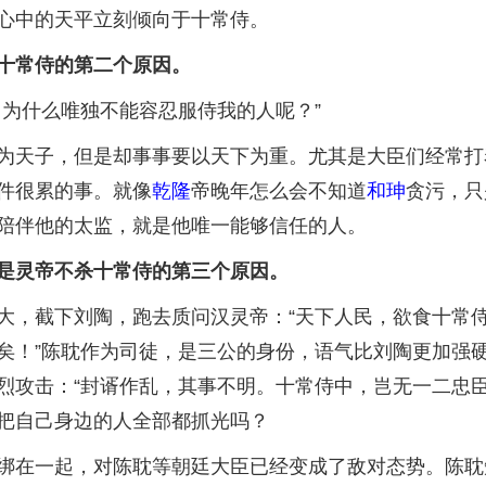
心中的天平立刻倾向于十常侍。
十常侍的第二个原因。
为什么唯独不能容忍服侍我的人呢？”
天子，但是却事事要以天下为重。尤其是大臣们经常打
件很累的事。就像
乾隆
帝晚年怎么会不知道
和珅
贪污，只
陪伴他的太监，就是他唯一能够信任的人。
是灵帝不杀十常侍的第三个原因。
，截下刘陶，跑去质问汉灵帝：“天下人民，欲食十常侍
矣！”陈耽作为司徒，是三公的身份，语气比刘陶更加强
烈攻击：“封谞作乱，其事不明。十常侍中，岂无一二忠臣
把自己身边的人全部都抓光吗？
在一起，对陈耽等朝廷大臣已经变成了敌对态势。陈耽