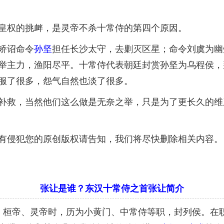
权的挑衅，是灵帝不杀十常侍的第四个原因。
矫诏命令
孙坚
担任长沙太守，去剿灭区星；命令刘虞为幽
举主力，渔阳尽平。十常侍代表朝廷封赏孙坚为乌程侯，
服了很多，怨气自然也淡了很多。
救，当然他们这么做是无奈之举，只是为了更长久的维
有侵犯您的原创版权请告知，我们将尽快删除相关内容。
张让是谁？东汉十常侍之首张让简介
人。桓帝、灵帝时，历为小黄门、中常侍等职，封列侯。在