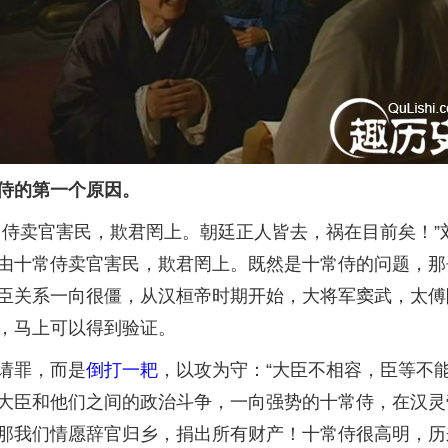
侍的第一个原因。
卖官害民，欺君罔上。朝廷正人皆去，祸在目前矣！”
由十常侍卖官害民，欺君罔上。既然是十常侍的问题，那
臣关系一向很僵，从汉桓帝时期开始，大将军窦武，太傅
，马上可以得到验证。
请罪，而是
倒打一耙
，以攻为守：“大臣不相容，臣等不
大臣和他们之间的政治斗争，一向强势的十常侍，在汉灵
那我们情愿辞官归乡，捐出所有财产！十常侍很高明，历