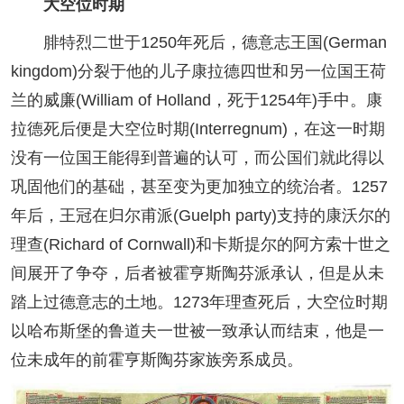
大空位时期
腓特烈二世于1250年死后，德意志王国(German
kingdom)分裂于他的儿子康拉德四世和另一位国王荷
兰的威廉(William of Holland，死于1254年)手中。康
拉德死后便是大空位时期(Interregnum)，在这一时期
没有一位国王能得到普遍的认可，而公国们就此得以
巩固他们的基础，甚至变为更加独立的统治者。1257
年后，王冠在归尔甫派(Guelph party)支持的康沃尔的
理查(Richard of Cornwall)和卡斯提尔的阿方索十世之
间展开了争夺，后者被霍亨斯陶芬派承认，但是从未
踏上过德意志的土地。1273年理查死后，大空位时期
以哈布斯堡的鲁道夫一世被一致承认而结束，他是一
位未成年的前霍亨斯陶芬家族旁系成员。