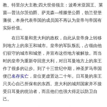
教、特里尔大主教;四大世俗领主：波希米亚国王、莱
茵—普法尔茨伯爵、萨克森—维滕堡公爵，勃兰登堡
藩侯，本身代表帝国的成员国不再认为皇帝与帝国有
实际价值。
在日耳曼和意大利的政权，自此从皇帝身上转移
到地方上的亲王和城市。皇帝的军队叛乱，占领由他
们驻守的城市和城堡，并宣布这些地方被解放。而当
时的皇帝为重新夺回意大利，对日耳曼地方上的亲王
作了很多的让步。到了十三世纪中期，神圣罗马帝国
便已
名存实亡
，皇位更虚置达二十年。日耳曼的亲王
只关心自己所保有的东西。意大利的城邦国家并不接
受日耳曼的统治者，而且他们也强大得足以防卫自
己。