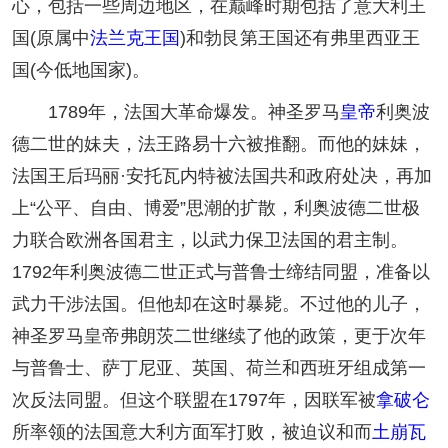
心，包括一些周边地区，在巅峰时期包括了意大利王
国(原属中
法兰克王国
)和勃艮第王国还有弗里西亚王
国(今低地国家)。
1789年，法国大革命爆发。神圣罗马
皇帝
利奥波
德二世的妹夫，法王路易十六被推翻。而他的妹妹，
法国王后玛丽·安托瓦内特被法国共和政府处决，再加
上“公平、自由、博爱”思潮的扩散，利奥波德二世极
力联合欧洲各国君主，以武力保卫法国的君主制。
1792年利奥波德二世正式与普鲁士缔结同盟，准备以
武力干涉法国。但他却在这时暴毙。不过他的儿子，
神圣罗马皇帝弗朗茨二世继续了他的政策，更于次年
与普鲁士、萨丁尼亚、英国、荷兰和西班牙组成第一
次反法同盟。但这个联盟在1797年，因联军被
拿破仑
所率领的法国意大利方面军打败，被迫议和而
土崩瓦