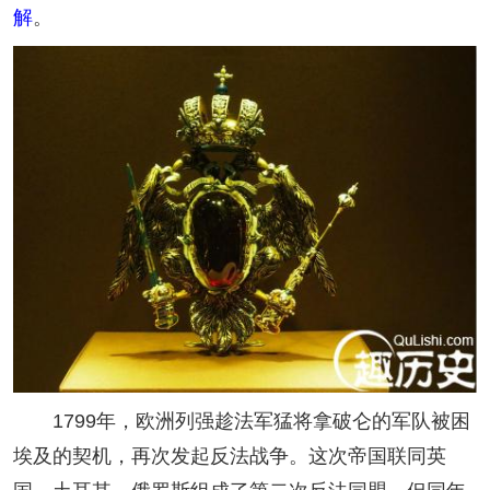
解
。
1799年，欧洲列强趁法军猛将拿破仑的军队被困
埃及的契机，再次发起反法战争。这次帝国联同英