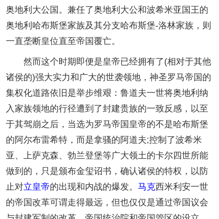
奥地利大公国。兼任了奥地利大公和波希米亚国王的
奥地利哈布斯堡家族及其分支哈布斯堡-洛林家族，则
一直垄断皇位直至帝国覆亡。
然而这个时期即便是皇帝已经拥有了(相对于其他
诸侯的)强大实力和广大的世袭领地，神圣罗马帝国的
集权化道路依旧是举步维艰：鲁道夫一世将奥地利纳
入家族领地的行径遭到了封建贵族的一致反感，以至
于其驾崩之后，当选为罗马帝国皇帝的不是哈布斯堡
的阿尔布雷希特，而是拿骚的阿道夫;控制了波希米
亚、上萨克森、勃兰登堡等广大领土的卡尔四世所能
做到的，只是颁布金玺诏书，确认诸侯的特权，以防
止对
立皇帝
的出现和内战的爆发。
马克
西米利安一世
的帝国改革可谓走得最远，但也仅仅是通过帝国议会
与封建军制的改革、帝国统治院和帝国管区的设立，