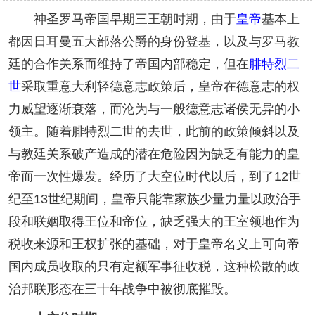
神圣罗马帝国早期三王朝时期，由于
皇帝
基本上
都因日耳曼五大部落公爵的身份登基，以及与罗马教
廷的合作关系而维持了帝国内部稳定，但在
腓特烈二
世
采取重意大利轻德意志政策后，皇帝在德意志的权
力威望逐渐衰落，而沦为与一般德意志诸侯无异的小
领主。随着腓特烈二世的去世，此前的政策倾斜以及
与教廷关系破产造成的潜在危险因为缺乏有能力的皇
帝而一次性爆发。经历了大空位时代以后，到了12世
纪至13世纪期间，皇帝只能靠家族少量力量以政治手
段和联姻取得王位和帝位，缺乏强大的王室领地作为
税收来源和王权扩张的基础，对于皇帝名义上可向帝
国内成员收取的只有定额军事征收税，这种松散的政
治邦联形态在三十年战争中被彻底摧毁。