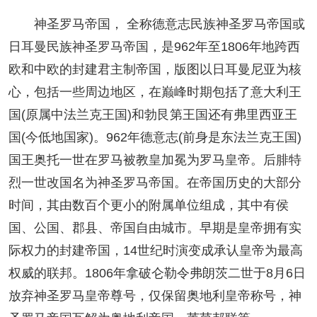
神圣罗马帝国， 全称德意志民族神圣罗马帝国或
日耳曼民族神圣罗马帝国，是962年至1806年地跨西
欧和中欧的封建君主制帝国，版图以日耳曼尼亚为核
心，包括一些周边地区，在巅峰时期包括了意大利王
国(原属中法兰克王国)和勃艮第王国还有弗里西亚王
国(今低地国家)。962年德意志(前身是东法兰克王国)
国王奥托一世在罗马被教皇加冕为罗马皇帝。后腓特
烈一世改国名为神圣罗马帝国。在帝国历史的大部分
时间，其由数百个更小的附属单位组成，其中有侯
国、公国、郡县、帝国自由城市。早期是皇帝拥有实
际权力的封建帝国，14世纪时演变成承认皇帝为最高
权威的联邦。1806年拿破仑勒令弗朗茨二世于8月6日
放弃神圣罗马皇帝尊号，仅保留奥地利皇帝称号，神