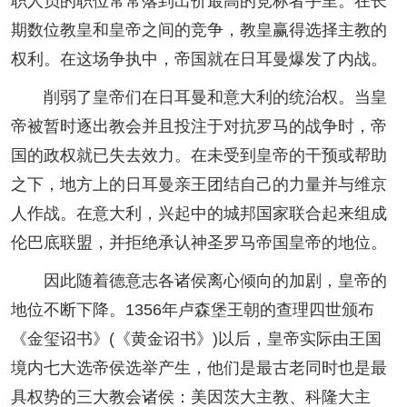
职人员的职位常常落到出价最高的竞标者手里。在长
期数位教皇和皇帝之间的竞争，教皇赢得选择主教的
权利。在这场争执中，帝国就在日耳曼爆发了内战。
削弱了皇帝们在日耳曼和意大利的统治权。当皇
帝被暂时逐出教会并且投注于对抗罗马的战争时，帝
国的政权就已失去效力。在未受到皇帝的干预或帮助
之下，地方上的日耳曼亲王团结自己的力量并与维京
人作战。在意大利，兴起中的城邦国家联合起来组成
伦巴底联盟，并拒绝承认神圣罗马帝国皇帝的地位。
因此随着德意志各诸侯离心倾向的加剧，皇帝的
地位不断下降。1356年卢森堡王朝的查理四世颁布
《金玺诏书》(《黄金诏书》)以后，皇帝实际由王国
境内七大选帝侯选举产生，他们是最古老同时也是最
具权势的三大教会诸侯：美因茨大主教、科隆大主