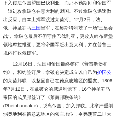
下入侵法帝国盟国巴伐利亚。而那不勒斯则和帝国军
一道进攻拿破仑在意大利的盟国。不过拿破仑迅速做
出反应，自本土挥军渡过莱茵河。12月2日，法、
俄、神圣罗马
三国
皇军，在奥斯特利茨了一场“三皇会
战”。拿破仑最后不但守住巴伐利亚，更攻入哈布斯堡
领地摩拉维亚，更将帝国军赶出意大利，并在普鲁士
境内打败俄援军。
12月16日，法国和帝国最终签订《普雷斯堡和
约》。和约签订后，拿破仑决定成立以自己为
护国公
的莱茵邦联，以整固自己在德意志地区的盟友。1806
年7月12日，在拿破仑的威逼利诱下，16个神圣罗马
帝国的成员邦签订了《莱茵邦联条约》
(Rheinbundakte)，脱离帝国，加入邦联。此举严重削
弱奥地利在德意志地区的领主地位，令弗朗茨二世大