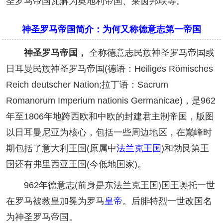
圣罗马帝国瓦解为奥地利帝国、莱茵邦联等。
神圣罗马帝国简介：为何又称德意志第一帝国
神圣罗马帝国，
全称德意志民族神圣罗马帝国或
日耳曼民族神圣罗马帝国(德语：Heiliges Römisches
Reich deutscher Nation;拉丁语：Sacrum
Romanorum Imperium nationis Germanicae)，是962
年至1806年地跨西欧和中欧的封建君主制帝国，版图
以日耳曼尼亚为核心，包括一些周边地区，在巅峰时
期包括了意大利王国(原属中
法兰克王国
)和勃艮第王
国还有弗里西亚王国(今低地国家)。
962年德意志(前身是东法兰克王国)国王奥托一世
在罗马被教皇加冕为罗马
皇帝
。后腓特烈一世改国名
为神圣罗马帝国。