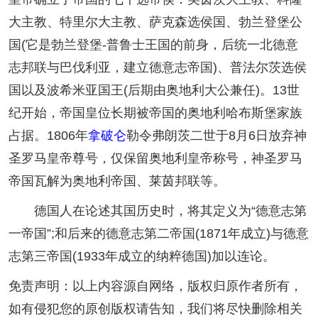
大主教、特里尔大主教、萨克森选侯国、勃兰登堡公
国(它是勃兰登堡-普鲁士王国的前身，后统一北德意
志邦联与巴伐利亚，建立德意志帝国)、普法尔茨选侯
国以及波希米亚国王(后期由奥地利大公兼任)。13世
纪开始，帝国皇位长期被帝国的奥地利哈布斯堡家族
占据。1806年
拿破仑
勒令弗朗茨二世于8月6日放弃神
圣罗马皇帝尊号，仅保留奥地利皇帝称号，神圣罗马
帝国瓦解为奥地利帝国、莱茵邦联等。
德国人在论述其国历史时，将其定义为“德意志第
一帝国”;和后来的德意志第二帝国(1871年成立)与德意
志第三帝国(1933年成立的纳粹德国)加以连论。
免责声明：以上内容源自网络，版权归原作者所有，
如有侵犯您的原创版权请告知，我们将尽快删除相关