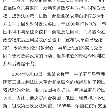
国、土耳其、俄罗斯组成了第二次反法同盟。但同年
底拿破仑只身返国，发动雾月政变并取得法国军政大
权，成为法国第一执政。此后拿破仑亲自指挥意大利
方面军，回头对付反法各国，于1800年打败联军，帝
国不得不与拿破仑议和，解散反法同盟。而拿破仑在
政变结束后三周发表的公告中，宣布“大革命已经结
束”，令欧洲列强稍微安心，再加上他们的实力受损，
因而暂时放弃反法的行动。但拿破仑的野心令欧洲在
几年后再起干戈。
1804年5月18日，拿破仑称帝。神圣罗马皇帝弗
朗茨二世见到法国大革命和拿破仑的崛起加剧了德国
诸城邦的分化，担心法国再次扩张，与神圣罗马帝国
抗衡。因此，他决定纠合英国，俄国，瑞典和那不勒
斯，组成第三次反法同盟。1805年，帝国在俄军支援