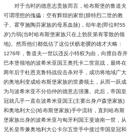
对于当时的德意志贵族而言，哈布斯堡的鲁道夫
可谓理想的傀儡：空有辉煌的家世(腓特烈二世的教
子、霍亨施陶芬家族的母系血脉)，却年老(即位时55
岁)力弱(当时哈布斯堡家族只在上勃艮第有零散的领
地)。然而他们都低估了这位伏枥老骥的雄才大略：
1276年，鲁道夫一世以违反小特权为由，向擅自吞并
巴本堡领地的波希米亚国王奥托卡二世宣战，最终在
两年后于杜恩克鲁特战役击杀对手，成功将地域广大
的奥地利变成哈布斯堡家族的世袭领土，从而一跃成
为与波希米亚不分伯仲的德意志强藩。此后，帝国皇
冠就几乎一直在波希米亚国王(主要出身卢森堡家族)
和奥地利大公(哈布斯堡家族)手中流转，直到哈布斯
堡家族出身的波希米亚与匈牙利国王斐迪南一世，从
兄长皇帝兼奥地利大公卡尔五世手中接过帝国皇冠和