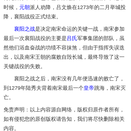
时候，
元朝
派人劝降，吕文焕在1273年的二月举城投
降，襄阳战役正式结束。
襄阳之战
是决定南宋命运的关键一战，南宋参加
最后一次襄阳战役的主要是
吕氏
军事集团的部队，虽
然他们浴血奋战的功绩不容抹煞，但由于指挥失误迭
出，以及南宋王朝的腐败自毁长城，最终导致了这一
关键战役的失败。
襄阳之战之后，南宋没有几年便迅速的败亡了，
到1279年陆秀夫背着南宋最后一个
皇帝
跳海，南宋灭
亡。
免责声明：以上内容源自网络，版权归原作者所有，
如有侵犯您的原创版权请告知，我们将尽快删除相关
内容。