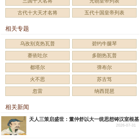
三国十大名将
元朝皇帝列表
古代十大天才名将
五代十国皇帝列表
相关专题
乌孜别克热瓦普
碧约牛腿琴
赛依吐尔
多朗热瓦普
都塔尔
弹布尔
火不思
苏古笃
忽雷
纳西琵琶
相关新闻
天人三策启盛世：董仲舒以大一统思想铸汉室根基
2026-07-31