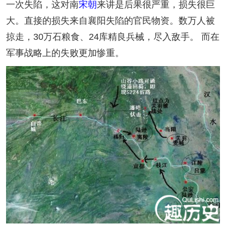
一次失陷，这对南
宋朝
来讲是后果很严重，损失很巨
大。直接的损失来自襄阳失陷的官民物资。数万人被
掠走，30万石粮食、24库精良兵械，尽入敌手。 而在
军事战略上的失败更加惨重。