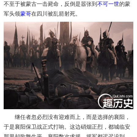
不至于被蒙古一击毙命，反倒是嚣张到
不可一世
的蒙
军头领
蒙哥
在四川被乱箭射死。
继任者忽必烈没有迎难而上，而是选择的襄阳，
于是襄阳保卫战正式打响。这边硝烟正烈，都城临安
那里却歌舞生平，襄阳数次求援，援军都迟迟没到。