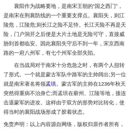
襄阳作为战略要地，是南宋王朝的“国之西门”，
是南宋在荆襄防线的一个重要支撑点。襄阳失，则江
陵危，江陵危;则长江之险不足恃。长江天险不再是天
险，门户洞开之后便是大片土地是无险可守，直接威
胁到首都临安。因此襄阳失守后不到一年，宋京西南
路的一府八州军，有七个州军全部失陷。
在当战局对于南宋十分危急之时，有两个人扭转
了形式。一个就是蒙古军队中路军的主帅阔出;另一位
就是南宋著名将领
孟珙
。蒙古军的主帅在1236年秋天
突然得重病不治身亡;而孟珙在蕲州、江陵等地，接连
击退蒙军的进攻。这样由于双方的形势对比转化，使
得当时的襄阳战场形成了胶着状态。
免责声明：以上内容源自网络，版权归原作者所有，