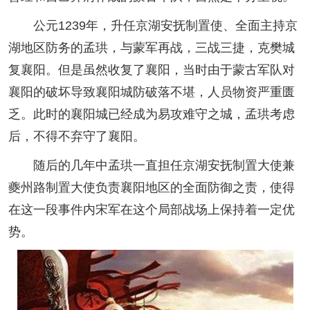
公元1239年，升任京湖安抚制置使、全面主持京
湖地区防务的孟珙，与蒙军再战，三战三捷，克樊城
复襄阳。但是虽然收复了襄阳，当时由于蒙古军队对
襄阳的破坏导致襄阳城防破落不堪，人员物资严重匮
乏。此时的襄阳城已经成为易攻难守之城，孟珙考虑
后，不得不弃守了襄阳。
随后的几年中孟珙一直担任京湖安抚制置大使兼
夔州路制置大使负责襄阳地区的全面防御之责，使得
在这一段事件内宋军在这个局部战场上保持着一定优
势。