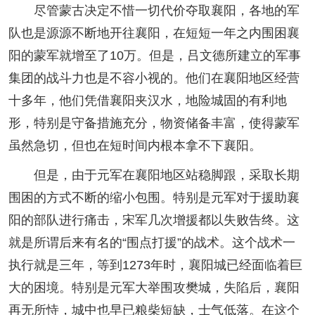
尽管蒙古决定不惜一切代价夺取襄阳，各地的军
队也是源源不断地开往襄阳，在短短一年之内围困襄
阳的蒙军就增至了10万。但是，吕文德所建立的军事
集团的战斗力也是不容小视的。他们在襄阳地区经营
十多年，他们凭借襄阳夹汉水，地险城固的有利地
形，特别是守备措施充分，物资储备丰富，使得蒙军
虽然急切，但也在短时间内根本拿不下襄阳。
但是，由于元军在襄阳地区站稳脚跟，采取长期
围困的方式不断的缩小包围。特别是元军对于援助襄
阳的部队进行痛击，宋军几次增援都以失败告终。这
就是所谓后来有名的“围点打援”的战术。这个战术一
执行就是三年，等到1273年时，襄阳城已经面临着巨
大的困境。特别是元军大举围攻樊城，失陷后，襄阳
再无所恃，城中也早已粮柴短缺，士气低落。在这个