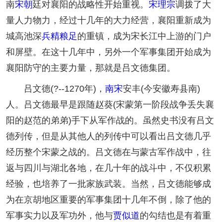
南
宋朝
廷对襄阳的战略性开始重视。
宋理宗
调拨了大
量人力物力，经过十几年的大力经营，襄阳重新成为
城高池深
兵精粮足
的重镇，成为宋长江中上游的门户
和屏壁。在这十几年中，另外一个军事集团开始成为
襄阳防守的主要力量，那就是吕文德集团。
吕文德(?--1270年)，
南宋
安丰(今安徽寿县南)
人。吕文德最早是跟随赵葵(宋蒙第一阶段战争丢失襄
阳的赵范的弟弟)手下从军作战的。虽然史书没有吕文
德列传，但是从其他人的列传中可以看出吕文德几乎
经历整个宋蒙之战的。吕文德在与蒙古军作战中，往
返与四川与湖北各地，在几十年的战斗中，不仅积累
经验，也培养了一批家族武装。当然，吕文德能够成
为在京胡地区重要的军事集团十几年不倒，除了他的
军事实力以及军功外，他与
贾似道
的勾结也是有着重