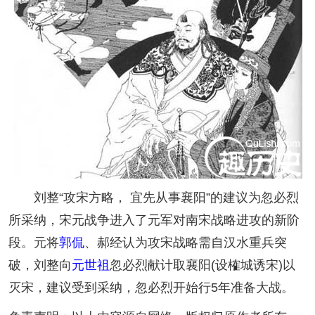
刘整“攻宋方略， 宜先从事襄阳”的建议为忽必烈
所采纳，宋元战争进入了元军对南宋战略进攻的新阶
段。元将
郭侃
、郝经认为攻宋战略需自汉水重兵突
破，刘整向
元世祖
忽必烈献计取襄阳(设榷城诱宋)以
灭宋，建议受到采纳，忽必烈开始行5年准备大战。