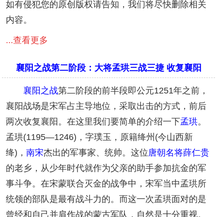
如有侵犯您的原创版权请告知，我们将尽快删除相关
内容。
...查看更多
襄阳之战第二阶段：大将孟珙三战三捷 收复襄阳
襄阳之战
第二阶段的前半段即公元1251年之前，
襄阳战场是宋军占主导地位，采取出击的方式，前后
两次收复襄阳。在这里我们要简单的介绍一下
孟珙
。
孟珙(1195—1246)，字璞玉，原籍绛州(今山西新
绛)，
南宋
杰出的军事家、统帅。这位
唐朝
名将
薛仁贵
的老乡，从少年时代就作为父亲的助手参加抗金的军
事斗争。在宋蒙联合灭金的战争中，宋军当中孟珙所
统领的部队是最有战斗力的。而这一次孟珙面对的是
曾经和自己并肩作战的蒙古军队，自然是十分重视。