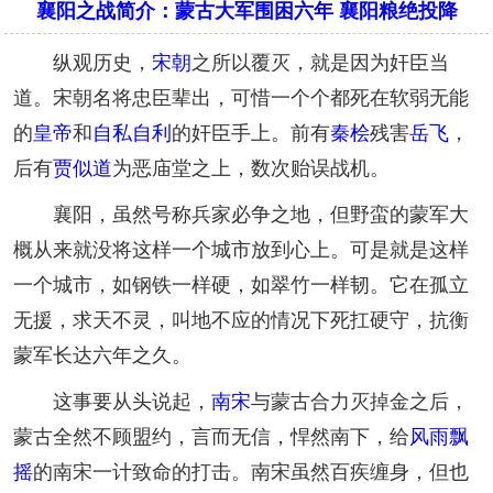
襄阳之战简介：蒙古大军围困六年 襄阳粮绝投降
纵观历史，
宋朝
之所以覆灭，就是因为奸臣当
道。宋朝名将忠臣辈出，可惜一个个都死在软弱无能
的
皇帝
和
自私自利
的奸臣手上。前有
秦桧
残害
岳飞
，
后有
贾似道
为恶庙堂之上，数次贻误战机。
襄阳，虽然号称兵家必争之地，但野蛮的蒙军大
概从来就没将这样一个城市放到心上。可是就是这样
一个城市，如钢铁一样硬，如翠竹一样韧。它在孤立
无援，求天不灵，叫地不应的情况下死扛硬守，抗衡
蒙军长达六年之久。
这事要从头说起，
南宋
与蒙古合力灭掉金之后，
蒙古全然不顾盟约，言而无信，悍然南下，给
风雨飘
摇
的南宋一计致命的打击。南宋虽然百疾缠身，但也