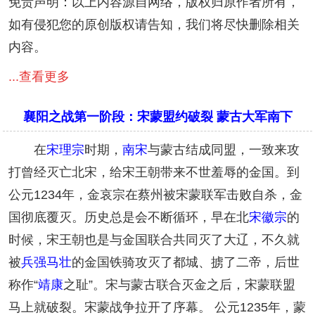
免责声明：以上内容源自网络，版权归原作者所有，
如有侵犯您的原创版权请告知，我们将尽快删除相关
内容。
...查看更多
襄阳之战第一阶段：宋蒙盟约破裂 蒙古大军南下
在
宋理宗
时期，
南宋
与蒙古结成同盟，一致来攻
打曾经灭亡北宋，给宋王朝带来不世羞辱的金国。到
公元1234年，金哀宗在蔡州被宋蒙联军击败自杀，金
国彻底覆灭。历史总是会不断循环，早在北
宋徽宗
的
时候，宋王朝也是与金国联合共同灭了大辽，不久就
被
兵强马壮
的金国铁骑攻灭了都城、掳了二帝，后世
称作“
靖康
之耻”。宋与蒙古联合灭金之后，宋蒙联盟
马上就破裂。宋蒙战争拉开了序幕。 公元1235年，蒙