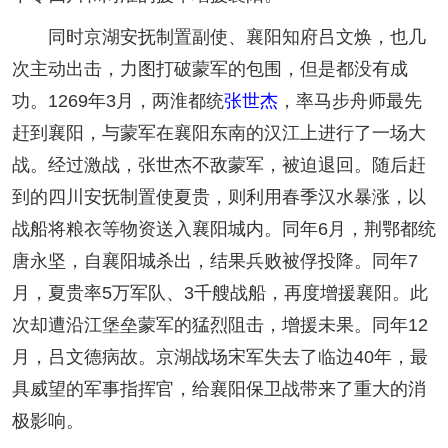
同时京湖安抚制置副使、襄阳知府吕文焕，也几
次主动出击，力图打破蒙军的包围，但是都没有成
功。1269年3月，两淮都统
张世杰
，率马步舟师最先
赶到襄阳，与蒙军在襄阳东南的汉江上进行了一场大
战。经过激战，张世杰不敌蒙军，被迫退回。随后赶
到的四川安抚制置使夏贵，则利用春季汉水暴涨，以
战船将粮衣等物资送入襄阳城内。同年6月，荆鄂都统
唐永坚，自襄阳城杀出，结果兵败被俘投降。同年7
月，夏贵率5万军队、3千艘战船，再度增援襄阳。此
次却遭沿江堡垒蒙军的猛烈阻击，增援未果。同年12
月，吕文德病故。京湖战场宋军失去了临边40年，最
具威望的军事指挥官，给襄阳保卫战带来了重大的消
极影响。