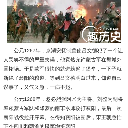
公元1267年，京湖安抚制置使吕文德犯了一个让
人哭笑不得的严重失误，他竟然允许蒙古军在樊城外
置榷场。于是蒙军很快的就进筑起了堡垒，一下子就
断绝了襄阳的粮道。等到吕文德明白过来，知道自己
误事了，又气又急，一病不起。
公元1268年，忽必烈派阿术为主将、刘整为副将
率领蒙古军队和降蒙的南宋水师攻打襄阳，最后一次
襄阳战役拉开序幕。在得知襄阳被围后，宋王朝急忙
下令四川和两淮的援军增援襄阳。