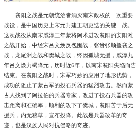
襄阳之战是元朝统治者消灭南宋政权的一次重要
战役，是中国历史上宋元封建王朝更迭的关键一战。
这次战役从南宋咸淳三年蒙将阿术进攻襄阳的安阳滩
之战开始，中经宋吕文焕反包围战，张贵张顺援襄之
战，龙尾洲之战和樊城之战，终因孤城无援，咸淳九
年吕文焕力竭降元，历时近6年，以南宋襄阳失陷而告
结束。在襄阳之战时，宋军巧妙的应用了地形优势，
成功的阻止了蒙古军的投石兵器的猛烈攻击。然而蒙
古人找到了阿拉伯的兵器专家，改进了投石兵器的攻
击距离和准确率，顺利的攻下了樊城，襄阳苦于后无
援兵，内无粮草，宣布投降。此战是兵器改革的奇
迹，也是汉族人民对抗侵略的奇迹。