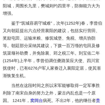
阳城，周围长九里，樊城则约四里半，防御能力大为
增强。
鉴于“筑城容易守城难”，次年(1252年)春，李曾伯
又向朝廷提出六点经营襄阳的建议，包括实行营田、
奖励屯田、运输米粮、修筑城堡、免税、增兵协防
等。朝廷部分采纳其建议，下拨一百万缗的屯田及修
筑渠堰补助费，并免除襄、郢之税三年。到宝佑二年
(1254年)上半年，李曾伯调任夔路策应大使、四川宣
抚使时，已有6276户军人家眷迁入襄阳定居，使其渐
渐恢复生机。
当然在这段时间之所以宋军能够取得一定军事胜
利除了南宋自身的努力之外，蒙古内乱也是一个原
因。 1241年，
窝阔台
病死。不出2年，他的继任者
贵