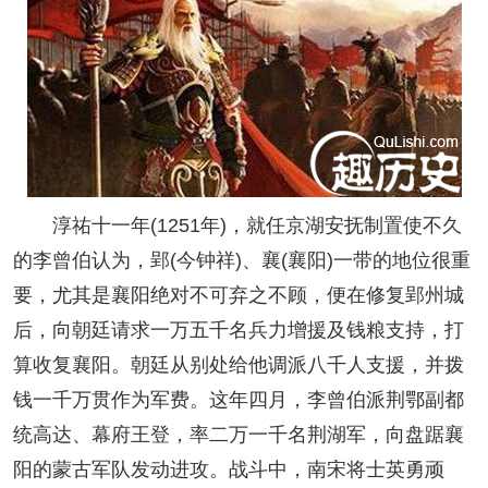
淳祐十一年(1251年)，就任京湖安抚制置使不久
的李曾伯认为，郢(今钟祥)、襄(襄阳)一带的地位很重
要，尤其是襄阳绝对不可弃之不顾，便在修复郢州城
后，向朝廷请求一万五千名兵力增援及钱粮支持，打
算收复襄阳。朝廷从别处给他调派八千人支援，并拨
钱一千万贯作为军费。这年四月，李曾伯派荆鄂副都
统高达、幕府王登，率二万一千名荆湖军，向盘踞襄
阳的蒙古军队发动进攻。战斗中，南宋将士英勇顽