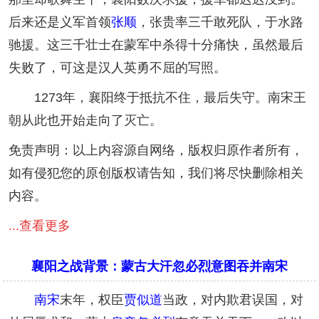
后来还是义军首领
张顺
，张贵率三千敢死队，于水路
驰援。这三千壮士在蒙军中杀得十分痛快，虽然最后
失败了，可这是汉人英勇不屈的写照。
1273年，襄阳终于抵抗不住，最后失守。南宋王
朝从此也开始走向了灭亡。
免责声明：以上内容源自网络，版权归原作者所有，
如有侵犯您的原创版权请告知，我们将尽快删除相关
内容。
...查看更多
襄阳之战背景：蒙古大汗忽必烈意图吞并南宋
南宋
末年，权臣
贾似道
当政，对内欺君误国，对