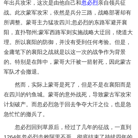
年出兵攻宋，这次是由他自己和
忽必烈
亲自领兵征
战。此次蒙军攻宋，依然是兵分三路，战略部署却有
所调整。蒙哥主力猛攻四川;忽必烈的东路军避开襄
阳，直扑鄂州;蒙军西路军则实施战略大迂回，绕道大
理。所以襄阳的防御，并没有受到任何考验。但是，
金庸笔下的襄阳之战就是以这一次的战争作为背景
的。特别是在阵中，蒙哥大汗被一箭射死，因此蒙古
军队才会撤退。
然而，实际上蒙哥是死了，但是不是在襄阳而是
在四川的钓鱼城。蒙哥的意外战死，导致蒙古军攻宋
计划破产。而忽必烈急于回去争夺大汗之位，也是急
急忙忙的撤兵了。
忽必烈回到草原后，经过了几年的征战，一直到
1264年忽必烈击败阿里不哥，彻底结束了持续四年的