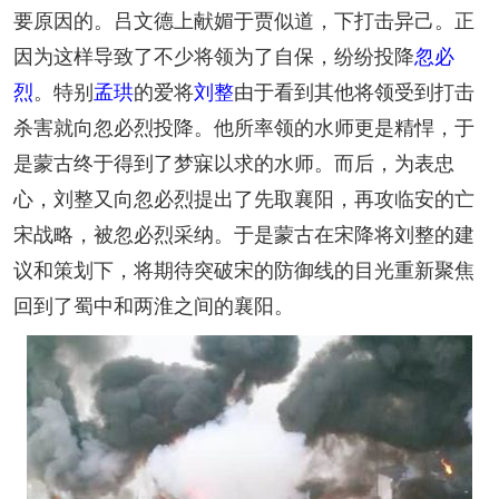
要原因的。吕文德上献媚于贾似道，下打击异己。正
因为这样导致了不少将领为了自保，纷纷投降
忽必
烈
。特别
孟珙
的爱将
刘整
由于看到其他将领受到打击
杀害就向忽必烈投降。他所率领的水师更是精悍，于
是蒙古终于得到了梦寐以求的水师。而后，为表忠
心，刘整又向忽必烈提出了先取襄阳，再攻临安的亡
宋战略，被忽必烈采纳。于是蒙古在宋降将刘整的建
议和策划下，将期待突破宋的防御线的目光重新聚焦
回到了蜀中和两淮之间的襄阳。