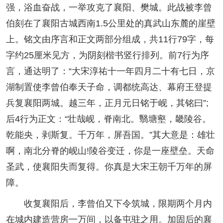
强，浴血奋战，一举攻克了襄阳、樊城。此战被李曾
伯刻在了襄阳古城西南1.5公里处的真武山东麓的崖壁
上。铭文由序言和正文两部分组成，共11行79字，每
字约25厘米见方，为阴刻楷书竖行排列。前7行为序
言，通达明了：“大宋淳祐十一年四月二十有七日，京
湖制置使李曾伯奉天子命，调都统高达、幕府王登提
兵复襄阳两城。越三年，正月元日铭于岘，其铭曰”;
后4行为正文：“壮哉岘，脊南北。翳塘壑，畿陵谷。
乾能央，剥斯复。千万年，屏吾国。”其大意是：雄壮
啊，南北分脊的岘山!陵谷变迁，你是一座壁垒。天命
圣武，使襄阳失而复得。你真是大宋王朝千万年的屏
障。
收复襄阳后，李曾伯又下令筑城，限期两个月内
在城内建造营房一万间，以备屯驻之用。加固后的襄