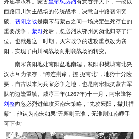
外屈辱求和。蒙古
皇帝
忽必烈
有意吞并天下，一改以
西路四川为主战场的传统战术，决意自中路襄阳突
破。
襄阳之战
是南宋与蒙古之间一场决定生死存亡的
重要战争，
蒙哥
死后，忽必烈从鄂州匆匆北归夺了汗
位。也就是这一时期，灭宋战争的进攻重点改为襄
阳，实现了由川蜀战场向荆襄战场的转变。
南宋襄阳地处南阳盆地南端，襄阳和樊城南北夹
汉水互为依存，“跨连荆豫，控 扼南北”，地势十分险
要，自古以来为兵家必争之地，也是南宋抵抗蒙古军
队的边隆重镇。咸淳三年(1267年)十一月，南宋降将
刘整
向忽必烈进献攻灭南宋策略，“先攻襄阳，撤其捍
蔽”，他认为南宋如果“无襄则无淮，无淮则江南唾手
可下也”。