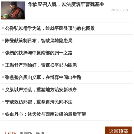
华歆应召入魏，以法度筑牢曹魏基业
2026-07-31
公孙弘以儒学为笔，绘就平民登顶与教化图景
陈登献策制吕布，智破枭雄隐患局
张绣的抉择与中原南部的归一之路
王温舒严刑治奸，雷霆扫平郡内匪患
张燕整合黑山义军，在博弈中闯出生路
义纵以严治乱，重塑地方治安新秩序
宁成效仿郅都，重拳肃清民间不法
铁血丹心：沐天波与西南边疆的最后守望
返回顶部
手机版
电脑版
微博