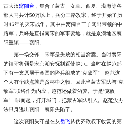
古大汉
窝阔台
，集合了蒙古、女真、西夏、渤海等各
部人马共计50万以上，兵分三路攻宋，终于开始了历
时45年的灭宋战争。其中由窝阔台三子阔出带领的中
路军，兵峰是直指南宋的军事要地，就是京湖地区襄
阳重镇——襄阳。
第一场交锋，宋军是失败的相当窝囊。当时襄阳
的镇守将领是宋京湖安抚制置使赵范。当时在赵范部
下有一支原属于金国的降兵组成的“克敌军”。赵范这
个人有个缺点就是贪杯中之物。因此当蒙古军队与“克
敌军”联络作为内应，赵范还做着酒梦。于是“克敌
军”一哄而起，打开城门，把蒙古军队引入。赵范没办
法只身逃出襄阳，襄阳失陷了。
这次襄阳失守是在从
岳飞
从伪齐政权下收复的第