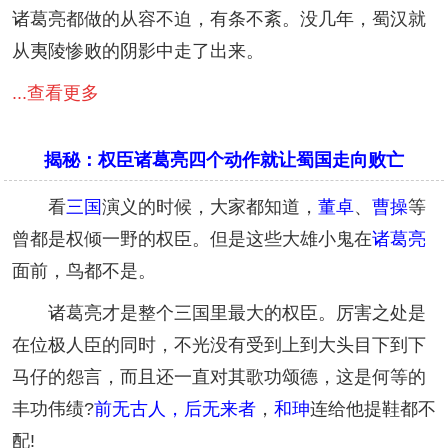
诸葛亮都做的从容不迫，有条不紊。没几年，蜀汉就
从夷陵惨败的阴影中走了出来。
...查看更多
揭秘：权臣诸葛亮四个动作就让蜀国走向败亡
看
三国
演义的时候，大家都知道，
董卓
、
曹操
等
曾都是权倾一野的权臣。但是这些大雄小鬼在
诸葛亮
面前，鸟都不是。
诸葛亮才是整个三国里最大的权臣。厉害之处是
在位极人臣的同时，不光没有受到上到大头目下到下
马仔的怨言，而且还一直对其歌功颂德，这是何等的
丰功伟绩?
前无古人，后无来者
，
和珅
连给他提鞋都不
配!