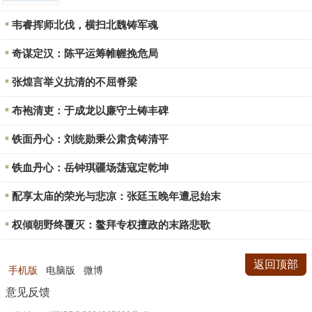
韦睿挥师北伐，横扫北魏铸军魂
奇谋定汉：陈平运筹帷幄挽危局
张煌言举义抗清的不屈脊梁
布袍清吏：于成龙以廉守土铸丰碑
铁面丹心：刘统勋秉公肃贪铸清平
铁血丹心：岳钟琪疆场荡寇定乾坤
配享太庙的荣光与悲凉：张廷玉晚年遭忌始末
权倾朝野终覆灭：鳌拜专权擅政的末路悲歌
返回顶部
手机版
电脑版
微博
意见反馈