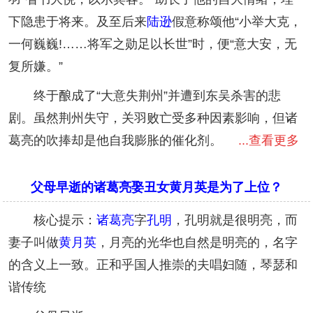
下隐患于将来。及至后来
陆逊
假意称颂他“小举大克，
一何巍巍!……将军之勋足以长世”时，便“意大安，无
复所嫌。”
终于酿成了“大意失荆州”并遭到东吴杀害的悲
剧。虽然荆州失守，关羽败亡受多种因素影响，但诸
葛亮的吹捧却是他自我膨胀的催化剂。
...查看更多
父母早逝的诸葛亮娶丑女黄月英是为了上位？
核心提示：
诸葛亮
字
孔明
，孔明就是很明亮，而
妻子叫做
黄月英
，月亮的光华也自然是明亮的，名字
的含义上一致。正和乎国人推崇的夫唱妇随，琴瑟和
谐传统