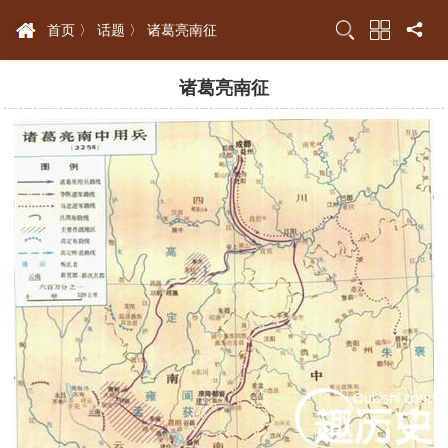
首页 〉
话题 〉
诸葛亮南征
诸葛亮南征