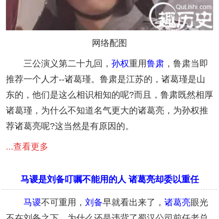
网络配图
三公演义第二十九回，
孙权
重用
鲁肃
，鲁肃当即
推荐一个人才--诸葛瑾。鲁肃是江苏的，诸葛瑾是山
东的，他们是这么相识相知的呢?而且，鲁肃既然相厚
诸葛瑾，为什么不知道名气更大的诸葛亮，为孙权推
荐诸葛亮呢?这当然是有原因的。
...查看更多
马谡是刘备叮嘱不能用的人 诸葛亮却委以重任
马谡
不可重用，
刘备
早就看出来了，
诸葛亮
眼光
不在刘备之下，为什么还是违背了蜀汉公司前任老总