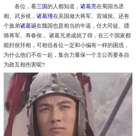
各位，看
三国
的人都知道，
诸葛亮
在蜀国当丞
相、武乡侯，
诸葛瑾
在吴国做大将军、宣城侯。还有
个族弟
诸葛诞
在魏国也是相当的牛逼，任大司徒、骠
骑将军、寿春侯 。诸葛兄弟成就了得，在三个国家都
能封侯拜相，可相信各位一定和小编有一样的困惑，
为什么他们不在一起，集合力量保一个主公而要各自
为政互相伤害呢?