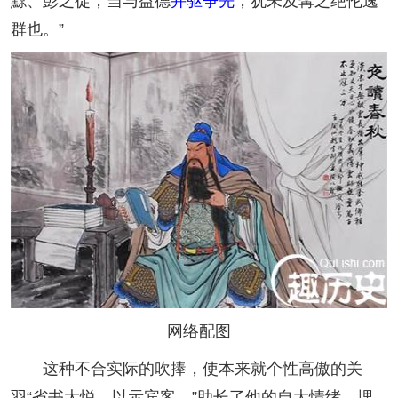
黥、彭之徒，当与益德
并驱争先
，犹未及髯之绝伦逸
群也。”
网络配图
这种不合实际的吹捧，使本来就个性高傲的关
羽“省书大悦，以示宾客。”助长了他的自大情绪，埋