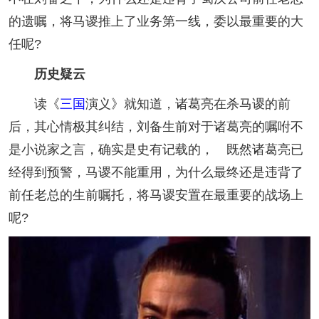
的遗嘱，将马谡推上了业务第一线，委以最重要的大
任呢?
历史疑云
读《
三国
演义》就知道，诸葛亮在杀马谡的前
后，其心情极其纠结，刘备生前对于诸葛亮的嘱咐不
是小说家之言，确实是史有记载的， 既然诸葛亮已
经得到预警，马谡不能重用，为什么最终还是违背了
前任老总的生前嘱托，将马谡安置在最重要的战场上
呢?