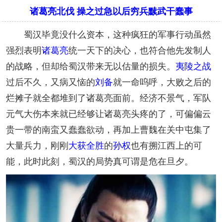
诸葛亮北伐 操之过急以后穷兵黩武干蠢事
蜀汉毕竟没什么资本，这种疯狂的军事行动虽然
强烈表明
诸葛亮
统一天下的决心，也符合他先发制人
的战略，但却给蜀汉带来无以估量的损失。
夷陵之战
过后不久，又病又恼的
刘备
就一命呜呼，大败之后的
烂摊子就全都堆到了诸葛亮面前。经济不景气，军队
元气大伤本来就已经够让诸葛亮头疼的了，可偏偏云
贵一带的南蛮又蠢蠢欲动，再加上曹魏在关中屯集了
大量兵力，刚刚
大获全胜
的
孙权
也有搠江西上的可
能，此时此刻，蜀汉的局势真可谓是危在旦夕。