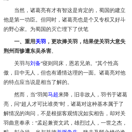
当然，诸葛亮有才有智这是肯定的，蜀国的建立
他是第一功臣。但同时，诸葛亮也是个又专权又好斗
的野心家。为蜀国的灭亡埋下了伏笔
一、重用
关羽
，更吹捧关羽，结果使关羽大意失
荆州而惨遭东吴杀害
。
关羽与
刘备
“寝则同床，恩若兄弟。”其个性高
傲，目中无人，但也有通情达理的一面。诸葛亮对他
的特点应当说是相当了解的。
然而，当“羽闻
马超
来降，旧非故人，羽书于诸葛
亮，问"超人才可比谁类"时，诸葛对这种基本属于了
解情况的询问，不是根据客观情况如实相告，却对关
羽曲意奉承：“孟起兼资文武，雄烈过人，一世之杰，