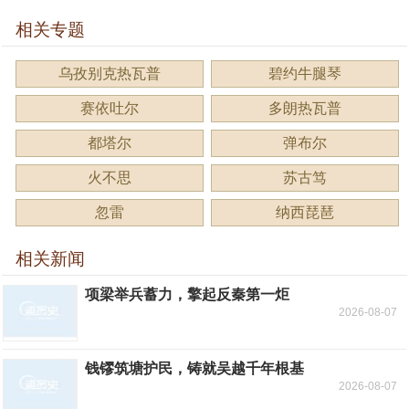
相关专题
乌孜别克热瓦普
碧约牛腿琴
赛依吐尔
多朗热瓦普
都塔尔
弹布尔
火不思
苏古笃
忽雷
纳西琵琶
相关新闻
项梁举兵蓄力，擎起反秦第一炬
2026-08-07
钱镠筑塘护民，铸就吴越千年根基
2026-08-07