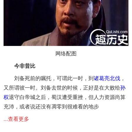
网络配图
今非昔比
刘备死前的嘱托，可谓此一时，到
诸葛亮北伐
，
又所谓彼一时。刘备去世的时候，正好是在大败给
孙
权
退守白帝城之后，蜀汉遭受重挫，但人力资源尚算
充沛，或者说还没有凋零到很难看的地步
...查看更多