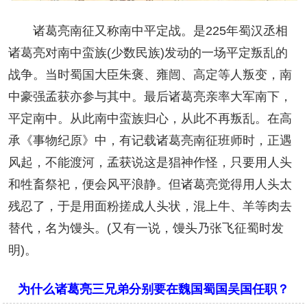
诸葛亮南征又称南中平定战。是225年蜀汉丞相
诸葛亮对南中蛮族(少数民族)发动的一场平定叛乱的
战争。当时蜀国大臣朱褒、雍闿、高定等人叛变，南
中豪强孟获亦参与其中。最后诸葛亮亲率大军南下，
平定南中。从此南中蛮族归心，从此不再叛乱。在高
承《事物纪原》中，有记载诸葛亮南征班师时，正遇
风起，不能渡河，孟获说这是猖神作怪，只要用人头
和牲畜祭祀，便会风平浪静。但诸葛亮觉得用人头太
残忍了，于是用面粉搓成人头状，混上牛、羊等肉去
替代，名为馒头。(又有一说，馒头乃张飞征蜀时发
明)。
为什么诸葛亮三兄弟分别要在魏国蜀国吴国任职？