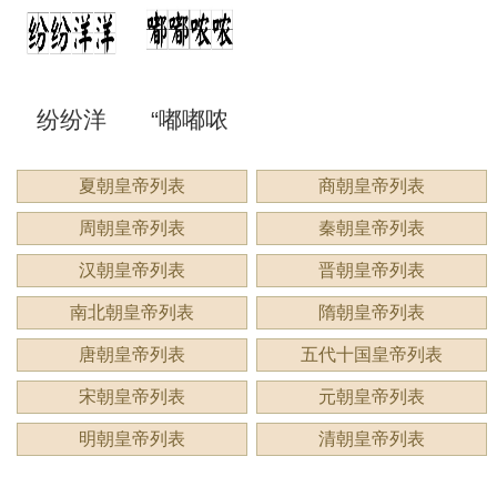
来形容
意思？
意思？
应用
洞”是什
语吗？
谔”是什
睍”怎么
什么？
纷纷洋
“嘟嘟哝
么意
是什么
么意
读？是
洋：描
哝”是成
夏朝皇帝列表
商朝皇帝列表
思？
意思？
思？用
什么意
周朝皇帝列表
秦朝皇帝列表
绘繁复
语吗？
来形容
思？
汉朝皇帝列表
晋朝皇帝列表
景象的
用来形
南北朝皇帝列表
隋朝皇帝列表
什么？
唐朝皇帝列表
五代十国皇帝列表
生动成
容什
宋朝皇帝列表
元朝皇帝列表
语
么？
明朝皇帝列表
清朝皇帝列表