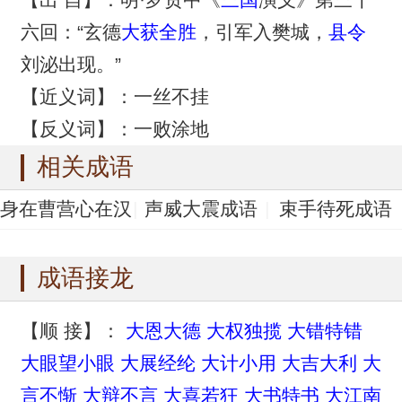
六回：“玄德
大获全胜
，引军入樊城，
县令
刘泌出现。”
【近义词】：一丝不挂
【反义词】：一败涂地
相关成语
身在曹营心在汉
声威大震成语
束手待死成语
成语
束手待毙成语
手无寸铁成语
成语接龙
【顺 接】：
大恩大德
大权独揽
大错特错
大眼望小眼
大展经纶
大计小用
大吉大利
大
言不惭
大辩不言
大喜若狂
大书特书
大江南