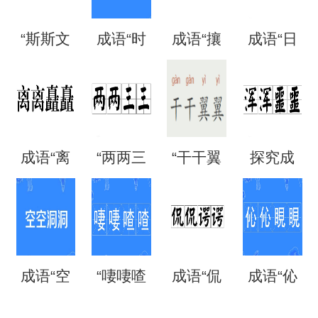
“斯斯文
成语“时
成语“攘
成语“日
文”是成
时刻
攘熙
日夜
语吗？
刻”是什
熙”的用
夜”是什
成语“离
“两两三
“干干翼
探究成
是什么
么意
法、典
么意
离矗
三”是成
翼”是成
语“混混
意思？
思？出
故和出
思？
矗”怎么
语吗？
语吗？
噩噩”的
自哪
处
成语“空
“啛啛喳
成语“侃
成语“伈
读？用
是什么
是什么
含义与
里？
空洞
喳”是成
侃谔
伈睍