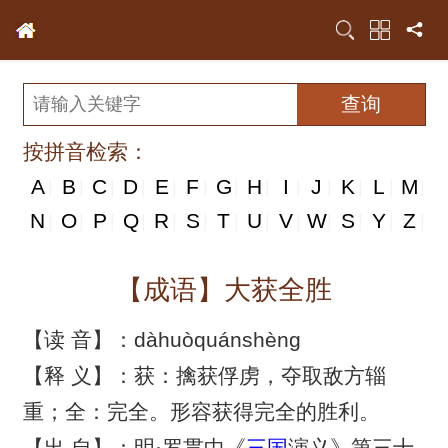
按拼音检索：
A
B
C
D
E
F
G
H
I
J
K
L
M
|
|
|
|
|
|
|
|
|
|
|
|
|
N
N
O
P
Q
R
S
T
U
V
W
S
Y
Z
|
|
|
|
|
|
|
|
|
|
|
|
|
|
【成语】大获全胜
【读 音】：dàhuòquánshèng
【释 义】：获：擒获俘虏，夺取敌方辎
重；全：完全。形容获得完全的胜利。
【出 自】：明·罗贯中《
三国
演义》第三十