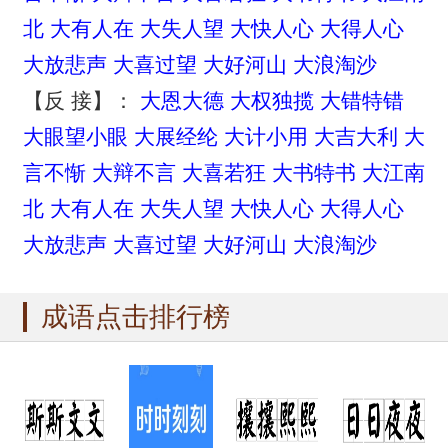
北
大有人在
大失人望
大快人心
大得人心
大放悲声
大喜过望
大好河山
大浪淘沙
【反 接】：
大恩大德
大权独揽
大错特错
大眼望小眼
大展经纶
大计小用
大吉大利
大
言不惭
大辩不言
大喜若狂
大书特书
大江南
北
大有人在
大失人望
大快人心
大得人心
大放悲声
大喜过望
大好河山
大浪淘沙
成语点击排行榜