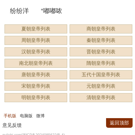
纷纷洋
“嘟嘟哝
么意
是什么
么意
读？是
洋：描
哝”是成
夏朝皇帝列表
商朝皇帝列表
思？
意思？
思？用
什么意
周朝皇帝列表
秦朝皇帝列表
绘繁复
语吗？
来形容
思？
汉朝皇帝列表
晋朝皇帝列表
景象的
用来形
南北朝皇帝列表
隋朝皇帝列表
什么？
唐朝皇帝列表
五代十国皇帝列表
生动成
容什
宋朝皇帝列表
元朝皇帝列表
语
么？
明朝皇帝列表
清朝皇帝列表
手机版
电脑版
微博
返回顶部
意见反馈
qulishi.com(浙ICP备2024085622号-4)