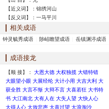
【近义词】：锦绣河山
【反义词】：一马平川
相关成语
钟灵毓秀成语
陟岵瞻望成语
岳镇渊渟成语
渔阳鼙鼓成语
一重一掩成语
成语接龙
【顺 接】：
大恩大德
大权独揽
大错特错
大眼望小眼
大展经纶
大计小用
大吉大利
大
获全胜
大言不惭
大辩不言
大喜若狂
大书特
书
大江南北
大有人在
大失人望
大快人心
大得人心
大放悲声
大喜过望
大浪淘沙