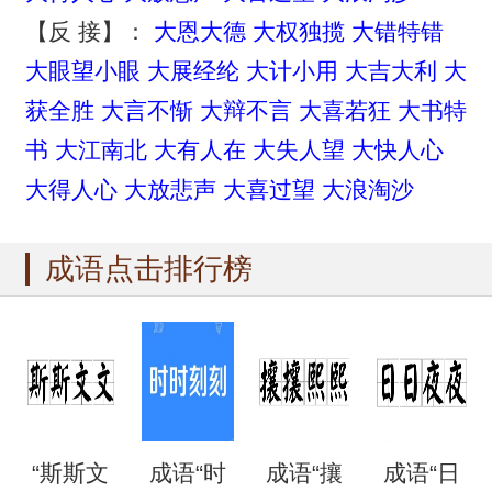
【反 接】：
大恩大德
大权独揽
大错特错
大眼望小眼
大展经纶
大计小用
大吉大利
大
获全胜
大言不惭
大辩不言
大喜若狂
大书特
书
大江南北
大有人在
大失人望
大快人心
大得人心
大放悲声
大喜过望
大浪淘沙
成语点击排行榜
“斯斯文
成语“时
成语“攘
成语“日