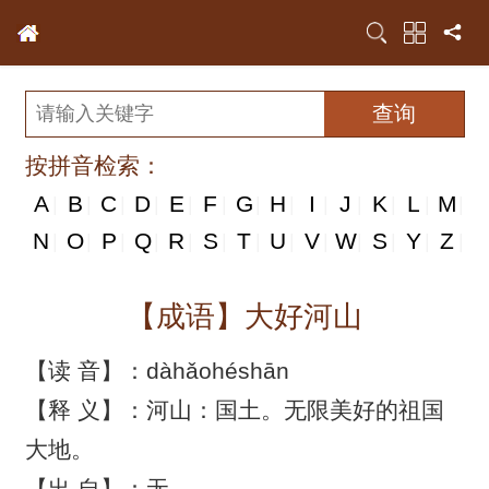
按拼音检索：
A
B
C
D
E
F
G
H
I
J
K
L
M
|
|
|
|
|
|
|
|
|
|
|
|
|
N
N
O
P
Q
R
S
T
U
V
W
S
Y
Z
|
|
|
|
|
|
|
|
|
|
|
|
|
|
【成语】大好河山
【读 音】：dàhǎohéshān
【释 义】：河山：国土。无限美好的祖国
大地。
【出 自】：无