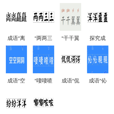
文”是成
时刻
攘熙
日夜
语吗？
刻”是什
熙”的用
夜”是什
成语“离
“两两三
“干干翼
探究成
是什么
么意
法、典
么意
离矗
三”是成
翼”是成
语“混混
意思？
思？出
故和出
思？
矗”怎么
语吗？
语吗？
噩噩”的
自哪
处
成语“空
“啛啛喳
成语“侃
成语“伈
读？用
是什么
是什么
含义与
里？
空洞
喳”是成
侃谔
伈睍
来形容
意思？
意思？
应用
洞”是什
语吗？
谔”是什
睍”怎么
什么？