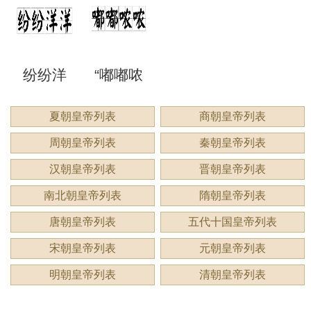
来形容
意思？
意思？
应用
洞”是什
语吗？
谔”是什
睍”怎么
什么？
纷纷洋
“嘟嘟哝
么意
是什么
么意
读？是
洋：描
哝”是成
夏朝皇帝列表
商朝皇帝列表
思？
意思？
思？用
什么意
周朝皇帝列表
秦朝皇帝列表
绘繁复
语吗？
来形容
思？
汉朝皇帝列表
晋朝皇帝列表
景象的
用来形
南北朝皇帝列表
隋朝皇帝列表
什么？
唐朝皇帝列表
五代十国皇帝列表
生动成
容什
宋朝皇帝列表
元朝皇帝列表
语
么？
明朝皇帝列表
清朝皇帝列表