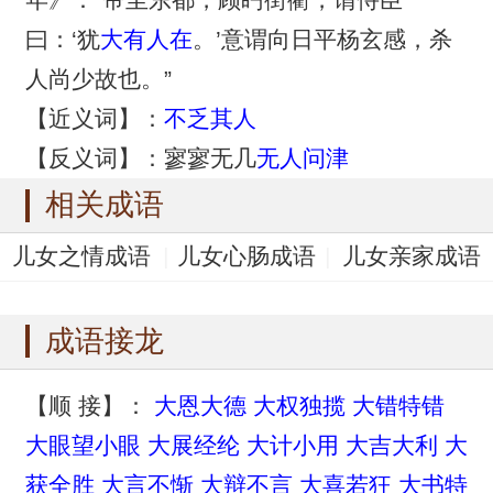
曰：‘犹
大有人在
。’意谓向日平杨玄感，杀
人尚少故也。”
【近义词】：
不乏其人
【反义词】：寥寥无几
无人问津
相关成语
儿女之情成语
儿女心肠成语
儿女亲家成语
儿女情长成语
儿女成行成语
成语接龙
【顺 接】：
大恩大德
大权独揽
大错特错
大眼望小眼
大展经纶
大计小用
大吉大利
大
获全胜
大言不惭
大辩不言
大喜若狂
大书特