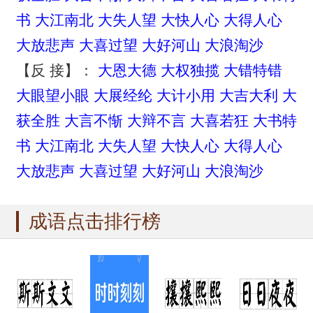
书
大江南北
大失人望
大快人心
大得人心
大放悲声
大喜过望
大好河山
大浪淘沙
【反 接】：
大恩大德
大权独揽
大错特错
大眼望小眼
大展经纶
大计小用
大吉大利
大
获全胜
大言不惭
大辩不言
大喜若狂
大书特
书
大江南北
大失人望
大快人心
大得人心
大放悲声
大喜过望
大好河山
大浪淘沙
成语点击排行榜