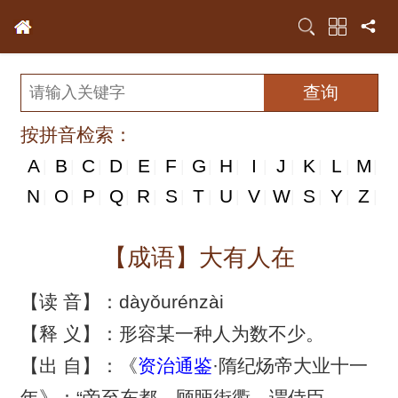
按拼音检索：
A
B
C
D
E
F
G
H
I
J
K
L
M
|
|
|
|
|
|
|
|
|
|
|
|
|
N
N
O
P
Q
R
S
T
U
V
W
S
Y
Z
|
|
|
|
|
|
|
|
|
|
|
|
|
|
【成语】大有人在
【读 音】：dàyǒurénzài
【释 义】：形容某一种人为数不少。
【出 自】：《
资治通鉴
·隋纪炀帝大业十一
年》：“帝至东都，顾眄街衢，谓侍臣