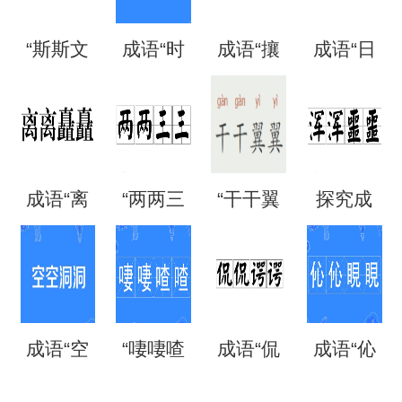
“斯斯文
成语“时
成语“攘
成语“日
文”是成
时刻
攘熙
日夜
语吗？
刻”是什
熙”的用
夜”是什
成语“离
“两两三
“干干翼
探究成
是什么
么意
法、典
么意
离矗
三”是成
翼”是成
语“混混
意思？
思？出
故和出
思？
矗”怎么
语吗？
语吗？
噩噩”的
自哪
处
成语“空
“啛啛喳
成语“侃
成语“伈
读？用
是什么
是什么
含义与
里？
空洞
喳”是成
侃谔
伈睍