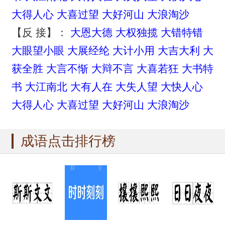
大得人心
大喜过望
大好河山
大浪淘沙
【反 接】：
大恩大德
大权独揽
大错特错
大眼望小眼
大展经纶
大计小用
大吉大利
大
获全胜
大言不惭
大辩不言
大喜若狂
大书特
书
大江南北
大有人在
大失人望
大快人心
大得人心
大喜过望
大好河山
大浪淘沙
成语点击排行榜