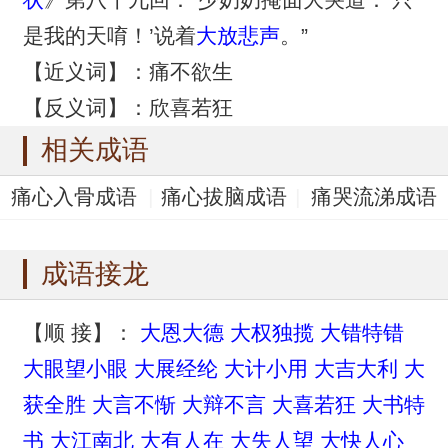
是我的天唷！’说着
大放悲声
。”
【近义词】：痛不欲生
【反义词】：欣喜若狂
相关成语
痛心入骨成语
痛心拔脑成语
痛哭流涕成语
透骨酸心成语
伤心惨目成语
成语接龙
【顺 接】：
大恩大德
大权独揽
大错特错
大眼望小眼
大展经纶
大计小用
大吉大利
大
获全胜
大言不惭
大辩不言
大喜若狂
大书特
书
大江南北
大有人在
大失人望
大快人心