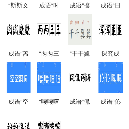
“斯斯文
成语“时
成语“攘
成语“日
文”是成
时刻
攘熙
日夜
语吗？
刻”是什
熙”的用
夜”是什
成语“离
“两两三
“干干翼
探究成
是什么
么意
法、典
么意
离矗
三”是成
翼”是成
语“混混
意思？
思？出
故和出
思？
矗”怎么
语吗？
语吗？
噩噩”的
自哪
处
成语“空
“啛啛喳
成语“侃
成语“伈
读？用
是什么
是什么
含义与
里？
空洞
喳”是成
侃谔
伈睍
来形容
意思？
意思？
应用