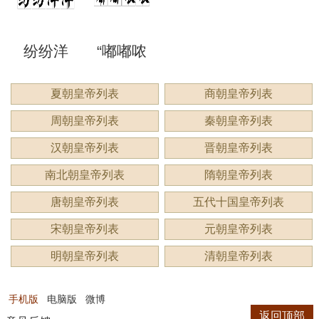
洞”是什
语吗？
谔”是什
睍”怎么
什么？
纷纷洋
“嘟嘟哝
么意
是什么
么意
读？是
洋：描
哝”是成
夏朝皇帝列表
商朝皇帝列表
思？
意思？
思？用
什么意
周朝皇帝列表
秦朝皇帝列表
绘繁复
语吗？
来形容
思？
汉朝皇帝列表
晋朝皇帝列表
景象的
用来形
南北朝皇帝列表
隋朝皇帝列表
什么？
唐朝皇帝列表
五代十国皇帝列表
生动成
容什
宋朝皇帝列表
元朝皇帝列表
语
么？
明朝皇帝列表
清朝皇帝列表
手机版
电脑版
微博
返回顶部