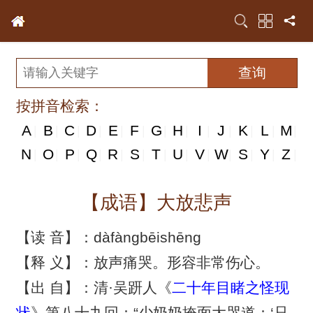
按拼音检索：
A
B
C
D
E
F
G
H
I
J
K
L
M
|
|
|
|
|
|
|
|
|
|
|
|
|
N
N
O
P
Q
R
S
T
U
V
W
S
Y
Z
|
|
|
|
|
|
|
|
|
|
|
|
|
|
【成语】大放悲声
【读 音】：dàfàngbēishēng
【释 义】：放声痛哭。形容非常伤心。
【出 自】：清·吴趼人《
二十年目睹之怪现
状
》第八十九回：“少奶奶掩面大哭道：‘只