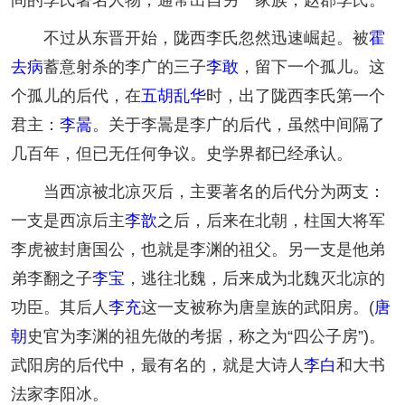
间的李氏著名人物，通常出自另一家族，赵郡李氏。
不过从东晋开始，陇西李氏忽然迅速崛起。被
霍
去病
蓄意射杀的李广的三子
李敢
，留下一个孤儿。这
个孤儿的后代，在
五胡乱华
时，出了陇西李氏第一个
君主：
李暠
。关于李暠是李广的后代，虽然中间隔了
几百年，但已无任何争议。史学界都已经承认。
当西凉被北凉灭后，主要著名的后代分为两支：
一支是西凉后主
李歆
之后，后来在北朝，柱国大将军
李虎被封唐国公，也就是李渊的祖父。另一支是他弟
弟李翻之子
李宝
，逃往北魏，后来成为北魏灭北凉的
功臣。其后人
李充
这一支被称为唐皇族的武阳房。(
唐
朝
史官为李渊的祖先做的考据，称之为“四公子房”)。
武阳房的后代中，最有名的，就是大诗人
李白
和大书
法家李阳冰。