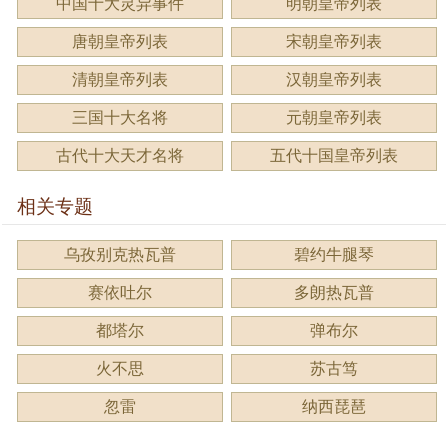
中国十大灵异事件
明朝皇帝列表
唐朝皇帝列表
宋朝皇帝列表
清朝皇帝列表
汉朝皇帝列表
三国十大名将
元朝皇帝列表
古代十大天才名将
五代十国皇帝列表
相关专题
乌孜别克热瓦普
碧约牛腿琴
赛依吐尔
多朗热瓦普
都塔尔
弹布尔
火不思
苏古笃
忽雷
纳西琵琶