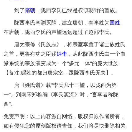
到了
隋朝
，陇西李氏已经是权倾朝野的望族。
陇西李氏李渊灭隋，建立唐朝，奉李姓为
国姓
。
在唐朝，陇西李氏的声望远远超过了赵郡李氏。
唐太宗修《氏族志》，将宗室李置于诸士族姓氏
之首，更将有功之臣赐
姓李
，从此陇西李氏由一个血
缘系统的宗族演变成为一个"多元一体"的庞大世族
【备注:赐姓的都归唐宗室，跟陇西李氏无关】。
唐《姓氏谱》载"李氏凡十三望，以陇西为第
一"。到南宋郑樵编《李氏源流》时，"言李者称陇
西"。
免责声明：以上内容源自网络，版权归原作者所有，
如有侵犯您的原创版权请告知，我们将尽快删除相关