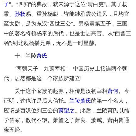
子
”。“四知”的典故，就来源于这位“清白吏”。其子杨
秉、
孙杨
赐、重孙杨彪，皆能继承震公遗风，且均官
至太尉，是为东汉“四世三公”。另杨震第五子，三国
中的著名将领杨奉的后代，也是世居高官。从“西晋三
杨”;到北魏杨播兄弟，无不是一时显赫。
十、兰陵
萧氏
“两朝天子，九萧宰相”。中国历史上接连两个朝
代，居然都是这一个家族所建立!
关于这个家族的起源，相传是汉初宰相
萧何
。今
证明，这也许是后人伪托。
兰陵萧氏
的第一个名人，
应该是西汉位列三公的
萧望之
。此后，兰陵萧氏以儒
学传家，数代不辍。萧望之子萧良、萧咸、萧由皆通
晓五经。