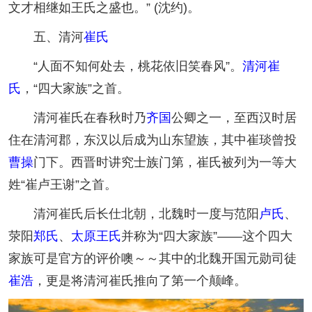
文才相继如王氏之盛也。” (沈约)。
五、清河
崔氏
“人面不知何处去，桃花依旧笑春风”。
清河崔
氏
，“四大家族”之首。
清河崔氏在春秋时乃
齐国
公卿之一，至西汉时居
住在清河郡，东汉以后成为山东望族，其中崔琰曾投
曹操
门下。西晋时讲究士族门第，崔氏被列为一等大
姓“崔卢王谢”之首。
清河崔氏后长仕北朝，北魏时一度与范阳
卢氏
、
荥阳
郑氏
、
太原王氏
并称为“四大家族”——这个四大
家族可是官方的评价噢～～其中的北魏开国元勋司徒
崔浩
，更是将清河崔氏推向了第一个颠峰。