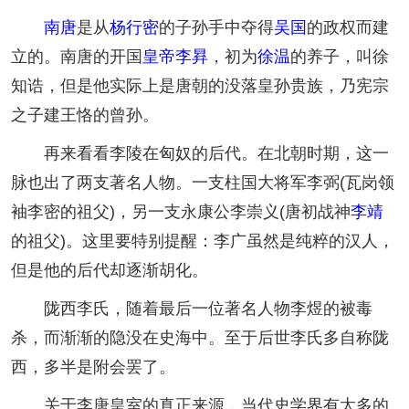
南唐
是从
杨行密
的子孙手中夺得
吴国
的政权而建
立的。南唐的开国
皇帝
李昪
，初为
徐温
的养子，叫徐
知诰，但是他实际上是唐朝的没落皇孙贵族，乃宪宗
之子建王恪的曾孙。
再来看看李陵在匈奴的后代。在北朝时期，这一
脉也出了两支著名人物。一支柱国大将军李弼(瓦岗领
袖李密的祖父)，另一支永康公李崇义(唐初战神
李靖
的祖父)。这里要特别提醒：李广虽然是纯粹的汉人，
但是他的后代却逐渐胡化。
陇西李氏，随着最后一位著名人物李煜的被毒
杀，而渐渐的隐没在史海中。至于后世李氏多自称陇
西，多半是附会罢了。
关于李唐皇室的真正来源，当代史学界有太多的