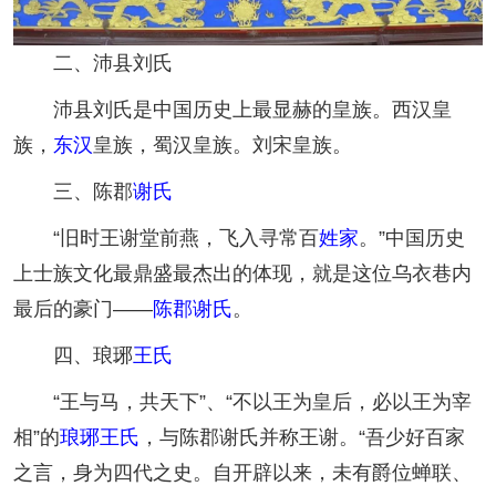
二、沛县刘氏
沛县刘氏是中国历史上最显赫的皇族。西汉皇
族，
东汉
皇族，蜀汉皇族。刘宋皇族。
三、陈郡
谢氏
“旧时王谢堂前燕，飞入寻常百
姓家
。”中国历史
上士族文化最鼎盛最杰出的体现，就是这位乌衣巷内
最后的豪门——
陈郡谢氏
。
四、琅琊
王氏
“王与马，共天下”、“不以王为皇后，必以王为宰
相”的
琅琊王氏
，与陈郡谢氏并称王谢。“吾少好百家
之言，身为四代之史。自开辟以来，未有爵位蝉联、