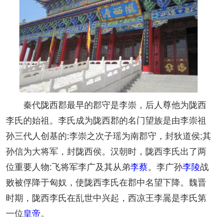
秦代陇西郡最早的郡守是李崇，后人尊他为陇西
李氏的始祖。李氏成为陇西郡的名门望族是由李崇祖
孙三代人创基的:李崇之次子瑶为南郡守，封狄道侯;其
孙信为大将军，封陇西侯。汉朝时，陇西李氏出了两
位重要人物:飞将军李广及其从弟
李蔡
。李广孙
李陵
战
败被俘降于匈奴，使陇西李氏在郡中名望下降。魏晋
时期，陇西李氏在乱世中兴起，西凉王李暠是李氏第
一位
皇帝
。