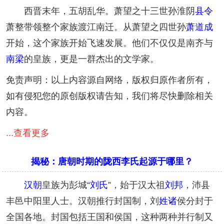
西晋末年，五胡乱华。萧望之十三世孙淮阴
县令
萧整带领整个家族渡江南迁。从萧望之四世孙
萧道成
开始，这个家族开始飞速发展。他们不仅仅是南齐与
南梁
的皇族，更是一群杰出的文学家。
免责声明：以上内容源自网络，版权归原作者所有，
如有侵犯您的原创版权请告知，我们将尽快删除相关
内容。
...查看更多
揭秘：唐朝时期的陇西李氏起源于哪里？
汉朝
皇族为彭城“
刘氏
”，始于汉太祖
刘邦
，沛县
丰邑中阳里人士。汉朝推行封国制，刘
姓诸
侯分封于
全国各地。封国包括王国和侯国，这种两种并行制又