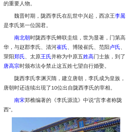
的重要人物。
魏晋时期，陇西李氏在乱世中兴起，西凉王
李暠
是李氏第一位国君。
南北朝
时陇西李氏蝉联圭组，世为显著，门第高
华，与赵郡李氏、清河
崔氏
、博陵崔氏、范阳
卢氏
、
荥阳
郑氏
、太原
王氏
并称为中原五
姓高
门士族，到了
唐高宗
时颁布法令禁止这五姓七望自行婚娶。
陇西李氏李渊灭隋，建立唐朝，李氏成为皇族，
唐朝时还连续出现了10位出自陇西李氏的宰相。
南宋
郑樵编著的《李氏源流》中说"言李者称陇
西"。