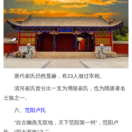
唐代崔氏仍然显赫，有23人做过宰相。
清河崔氏曾分出一支为博陵崔氏，也为隋唐著名
士族之一。
六、
范阳卢氏
“自古幽燕无双地，天下范阳第一州”，范阳卢
氏，“四大家族”之二。