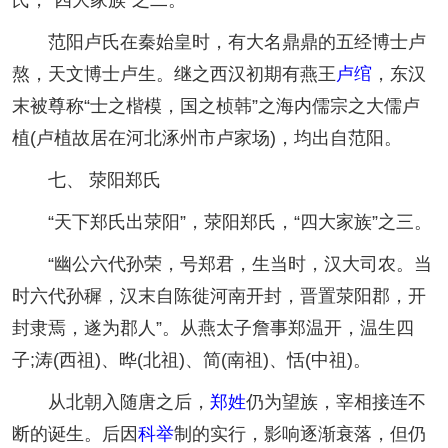
范阳卢氏在秦始皇时，有大名鼎鼎的五经博士卢
熬，天文博士卢生。继之西汉初期有燕王
卢绾
，东汉
末被尊称“士之楷模，国之桢韩”之海内儒宗之大儒卢
植(卢植故居在河北涿州市卢家场)，均出自范阳。
七、 荥阳郑氏
“天下郑氏出荥阳”，荥阳郑氏，“四大家族”之三。
“幽公六代孙荣，号郑君，生当时，汉大司农。当
时六代孙穉，汉末自陈徙河南开封，晋置荥阳郡，开
封隶焉，遂为郡人”。从燕太子詹事郑温开，温生四
子;涛(西祖)、晔(北祖)、简(南祖)、恬(中祖)。
从北朝入随唐之后，
郑姓
仍为望族，宰相接连不
断的诞生。后因
科举
制的实行，影响逐渐衰落，但仍