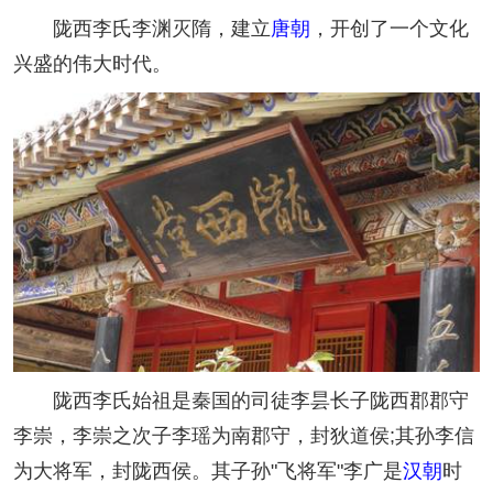
陇西李氏李渊灭隋，建立
唐朝
，开创了一个文化
兴盛的伟大时代。
陇西李氏始祖是秦国的司徒李昙长子陇西郡郡守
李崇，李崇之次子李瑶为南郡守，封狄道侯;其孙李信
为大将军，封陇西侯。其子孙"飞将军"李广是
汉朝
时