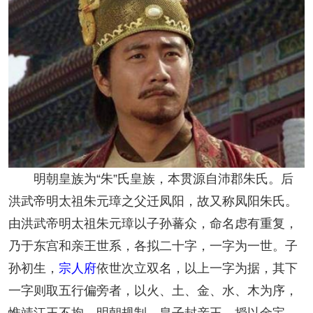
明朝皇族为“朱”氏皇族，本贯源自沛郡朱氏。后
洪武帝明太祖朱元璋之父迁凤阳，故又称凤阳朱氏。
由洪武帝明太祖朱元璋以子孙蕃众，命名虑有重复，
乃于东宫和亲王世系，各拟二十字，一字为一世。子
孙初生，
宗人府
依世次立双名，以上一字为据，其下
一字则取五行偏旁者，以火、土、金、水、木为序，
惟靖江王不拘。明朝规制，皇子封亲王，授以金宝、