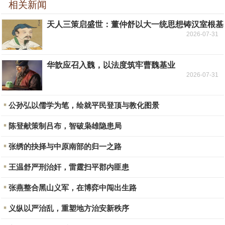
相关新闻
天人三策启盛世：董仲舒以大一统思想铸汉室根基
2026-07-31
华歆应召入魏，以法度筑牢曹魏基业
2026-07-31
公孙弘以儒学为笔，绘就平民登顶与教化图景
陈登献策制吕布，智破枭雄隐患局
张绣的抉择与中原南部的归一之路
王温舒严刑治奸，雷霆扫平郡内匪患
张燕整合黑山义军，在博弈中闯出生路
义纵以严治乱，重塑地方治安新秩序