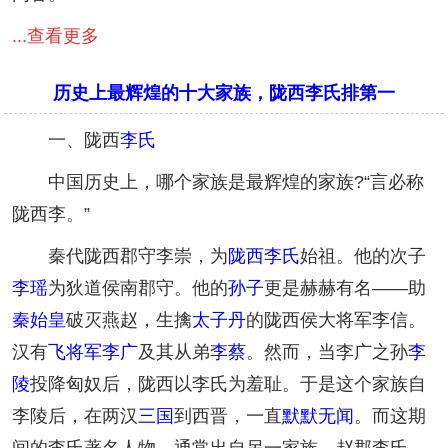
...查看更多
历史上最辉煌的十大家族，陇西李氏排第一
一、陇西
李氏
中国历史上，哪个家族是最辉煌的家族?“言必称
陇西李。”
秦代陇西郡守李崇，为
陇西李氏
始祖。他的次子
李瑶
为狄道侯南郡守。他的
孙子
更是赫赫有名——助
秦始皇
破灭燕赵，生擒
太子丹
的陇西侯大将军李信。
汉有
飞将军
李广
及其从弟
李蔡
。然而，当李广之孙
李
陵
投降匈奴后，陇西以李氏为羞耻。于是这个家族自
李陵后，在两汉
三国
到西晋，一直
默默无闻
。而这期