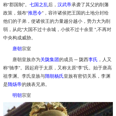
称“郡国制”。
七国之乱
后，
汉武帝
承袭了其父的削藩
政策，颁布“
推恩令
”，容许诸侯把王国的土地分封给
他们的子弟，使诸侯王的力量越分越小，势力大为削
弱，从此“大国不过十余城，小侯不过十余里 ”,不再对
中央构成威胁。
唐朝
宗室
唐朝皇族亦为
关陇集团
的成员 ─ 陇西
李氏
，人又
称“驰李”。因起府于太原，又称太原“李”氏。始于唐高
祖李渊。李氏皇族与
隋朝
杨氏
皇族有密切关系，李渊
是
隋炀帝
的姨表兄弟。
明朝
宗室