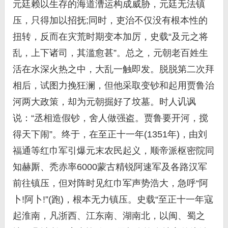
元廷赖以生存的海道漕运构成威胁，元廷无法镇
压，只得加以招抚;同时，吏治不仅没有根本性的
扭转，反而在灾荒时期变本加厉，史载“及元之将
乱，上下诸司，其滥愈甚”。总之，元朝老百姓生
活在水深火热之中，大乱一触即发。脱脱第二次拜
相后，试图力挽狂澜，但他采取变钞和起用贾鲁治
河两大政策，却为元朝掘好了坟墓。时人讥讽
说：“丞相造假钞，舍人做强盗。贾鲁要开河，搅
得天下闹”。终于，在至正十一年(1351年)，由刘
福通等红巾军引爆元末农民起义，顺帝派枢密院同
知赫厮、秃赤率6000蒙古精锐阿速军及各路汉军
前往镇压，但对阵时见红巾军声势浩大，急呼“阿
卜!阿卜!”(跑)，根本无力镇压。史载“至正十一年寇
起淮南，凡浙西、江东南、湖南北，以闽、蜀之