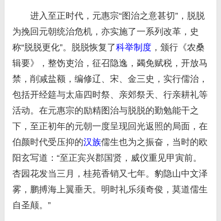
进入至正时代，元惠宗“图治之意甚切”，脱脱
为挽回元朝统治危机，亦实施了一系列改革，史
称“脱脱更化”。脱脱恢复了
科举制度
，颁行《农桑
辑要》，整饬吏治，征召隐逸，蠲免赋税，开放马
禁，削减盐额，编修辽、宋、金三史，实行儒治，
包括开经筵与太庙四时祭、亲郊祭天、行亲耕礼等
活动。在元惠宗的励精图治与脱脱的勤勉能干之
下，至正初年的元朝一度呈现回光返照的局面，在
伯颜时代受压抑的
汉族
儒生也为之振奋，当时的欧
阳玄写道：“至正宾兴郡国贤，威仪重见甲寅前。
杏园花发当三月，桂苑香销又七年。豹隐山中文泽
雾，鹏搏海上翼垂天。明时礼乐须奇俊，莫道儒生
自圣颠。”