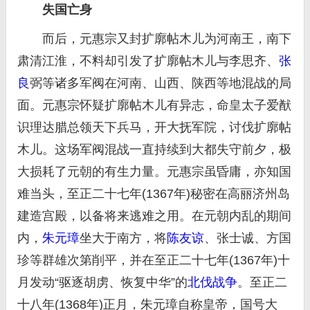
失国亡身
而后，元惠宗又封扩廓帖木儿为河南王，南下
肃清江淮，不料却引发了扩廓帖木儿与李思齐、
张
良
弼等诸多军阀在河南、山西、陕西等地混战的局
面。元惠宗怀疑扩廓帖木儿有异志，命皇太子爱猷
识理达腊总领天下兵马，开大抚军院，讨伐扩廓帖
木儿。这场军阀混战一直持续到大都失守前夕，极
大损耗了元朝的有生力量。元惠宗虽昏庸，亦知国
难当头，至正二十七年(1367年)秘密在高丽济州岛
建造宫殿，以备将来逃难之用。在元朝内乱的期间
内，
朱元璋
坐大于南方，将
陈友谅
、张士诚、方国
珍等群雄次第削平，并在至正二十七年(1367年)十
月发动“驱逐胡虏、恢复中华”的
北伐战争
。至正二
十八年(1368年)正月，朱元璋自称皇帝，国号大