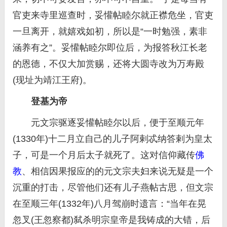
官吏来寺里巡查时，妥懽帖睦尔就正襟危坐，官吏
一旦离开，就嬉戏如初，所以是“一时勉强，素非
涵养有之”。妥懽帖睦尔即位后，为报答秋江长老
的恩德，不仅大加赏赐，还将大圆寺改为万寿殿
(现址为靖江王府)。
登基为帝
元文宗驱逐妥懽帖睦尔以后，便于至顺元年
(1330年)十二月立自己的儿子阿剌忒纳答剌为皇太
子，可是一个月后太子就死了。这对信仰藏传
佛
教
、相信因果报应的的元文宗夫妇来说无疑是一个
沉重的打击，尽管他们还有儿子燕帖古思，但文宗
在至顺三年(1332年)八月驾崩时遗言：“当年在晃
忽叉(王忽察都)弑杀明宗皇帝是我铸成的大错，后