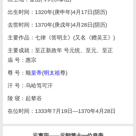
出生时间：1320年(庚申年)4月17日(阴历)
去世时间：1370年(庚戌年)4月28日(阴历)
主要作品：七律《答明主》(又名《赠吴王》)
主要成就：至正新政年 号元统、至元、至正
庙 号：惠宗
尊 号：顺
皇帝
(
明太祖
尊)
汗 号：乌哈笃可汗
陵 寝：起辇谷
在位时间：1333年7月19日—1370年4月28日
元惠宗——元朝第十一位皇帝