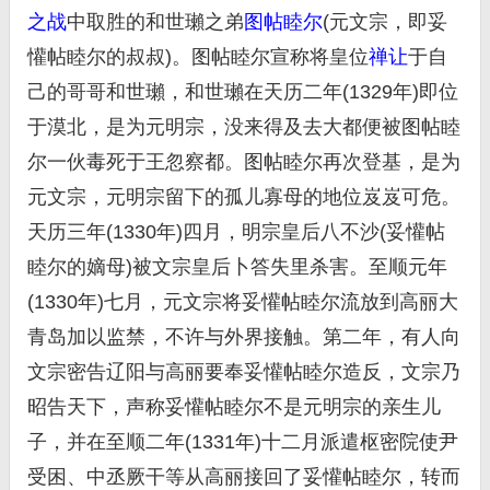
之战
中取胜的和世瓎之弟
图帖睦尔
(元文宗，即妥
懽帖睦尔的叔叔)。图帖睦尔宣称将皇位
禅让
于自
己的哥哥和世瓎，和世瓎在天历二年(1329年)即位
于漠北，是为元明宗，没来得及去大都便被图帖睦
尔一伙毒死于王忽察都。图帖睦尔再次登基，是为
元文宗，元明宗留下的孤儿寡母的地位岌岌可危。
天历三年(1330年)四月，明宗皇后八不沙(妥懽帖
睦尔的嫡母)被文宗皇后卜答失里杀害。至顺元年
(1330年)七月，元文宗将妥懽帖睦尔流放到高丽大
青岛加以监禁，不许与外界接触。第二年，有人向
文宗密告辽阳与高丽要奉妥懽帖睦尔造反，文宗乃
昭告天下，声称妥懽帖睦尔不是元明宗的亲生儿
子，并在至顺二年(1331年)十二月派遣枢密院使尹
受困、中丞厥干等从高丽接回了妥懽帖睦尔，转而