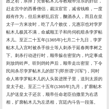
政之初，杀掉了秃鲁帖木儿等教顺帝淫乐的奸臣，
赶走宫中的西番僧侣，裁汰宦官，减省钱粮，一度
颇有作为，但后来秽乱后宫，酗酒杀人，而且在皇
太子一方来攻时，吃了几个败仗，元惠宗也对孛罗
帖木儿极其不满，命威顺王子和尚伺机暗杀孛罗帖
木儿。至正二十五年(1365年)七月二十九日，孛罗
帖木儿入宫时被杀手徐士等人刺杀于延春阁李树之
下。刺杀行动进行时，顺帝躲在密室内，约定事成
则放鸽铃声。听到鸽铃声后，顺帝走出密室，下令
民间杀尽孛罗帖木儿的部下(即所谓“川军”)，同时
命人将孛罗帖木儿的人头装进匣子里，送到太原的
皇太子处。至正二十五年(1365年)九月，扩廓帖木
儿护送皇太子还京，顺帝任命老臣伯撒里为右丞
相，扩廓帖木儿为左丞相，宫廷内斗告一段落。