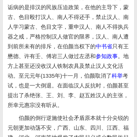
诟病的是排汉的民族压迫政策，在他的主导下，蒙
古、色目殴打汉人、南人不得还手，禁止汉人、南
人学习蒙古、色目文字，重申汉人、南人不得执兵
器之戒，严格控制汉人做官的限界，汉人、南人遭
到前所未有的排斥，在伯颜当权下的
中书省
只有王
懋德、许有壬、傅岩三人做过左丞和
参知政事
。地
方上甚至还没收汉人铁制农具及禁止汉人文化活
动。至元元年(1335年)十一月，伯颜取消了
科举
考
试，也是一大倒退。在面临汉人反抗时，伯颜甚至
提出了杀绝张、王、刘、李、赵五姓汉人的主张，
所幸元惠宗没有听从。
伯颜的倒行逆施使社会矛盾原本就十分尖锐的
元朝更加动荡不安，广西、山东、四川、江西、福