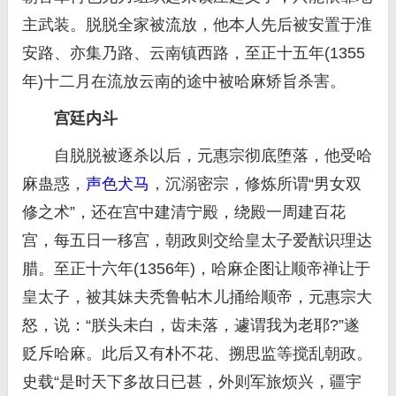
主武装。脱脱全家被流放，他本人先后被安置于淮
安路、亦集乃路、云南镇西路，至正十五年(1355
年)十二月在流放云南的途中被哈麻矫旨杀害。
宫廷内斗
自脱脱被逐杀以后，元惠宗彻底堕落，他受哈
麻蛊惑，
声色犬马
，沉溺密宗，修炼所谓“男女双
修之术”，还在宫中建清宁殿，绕殿一周建百花
宫，每五日一移宫，朝政则交给皇太子爱猷识理达
腊。至正十六年(1356年)，哈麻企图让顺帝禅让于
皇太子，被其妹夫秃鲁帖木儿捅给顺帝，元惠宗大
怒，说：“朕头未白，齿未落，遽谓我为老耶?”遂
贬斥哈麻。此后又有朴不花、搠思监等搅乱朝政。
史载“是时天下多故日已甚，外则军旅烦兴，疆宇