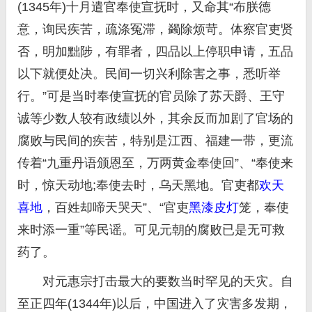
(1345年)十月遣官奉使宣抚时，又命其“布朕德
意，询民疾苦，疏涤冤滞，蠲除烦苛。体察官吏贤
否，明加黜陟，有罪者，四品以上停职申请，五品
以下就便处决。民间一切兴利除害之事，悉听举
行。”可是当时奉使宣抚的官员除了苏天爵、王守
诚等少数人较有政绩以外，其余反而加剧了官场的
腐败与民间的疾苦，特别是江西、福建一带，更流
传着“九重丹语颁恩至，万两黄金奉使回”、“奉使来
时，惊天动地;奉使去时，乌天黑地。官吏都
欢天
喜地
，百姓却啼天哭天”、“官吏
黑漆皮灯
笼，奉使
来时添一重”等民谣。可见元朝的腐败已是无可救
药了。
对元惠宗打击最大的要数当时罕见的天灾。自
至正四年(1344年)以后，中国进入了灾害多发期，