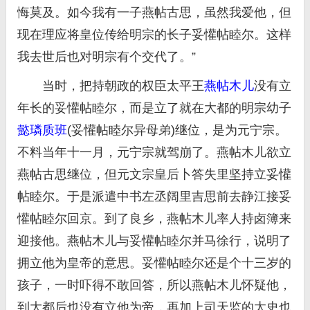
悔莫及。如今我有一子燕帖古思，虽然我爱他，但
现在理应将皇位传给明宗的长子妥懽帖睦尔。这样
我去世后也对明宗有个交代了。”
当时，把持朝政的权臣太平王
燕帖木儿
没有立
年长的妥懽帖睦尔，而是立了就在大都的明宗幼子
懿璘质班
(妥懽帖睦尔异母弟)继位，是为元宁宗。
不料当年十一月，元宁宗就驾崩了。燕帖木儿欲立
燕帖古思继位，但元文宗皇后卜答失里坚持立妥懽
帖睦尔。于是派遣中书左丞阔里吉思前去静江接妥
懽帖睦尔回京。到了良乡，燕帖木儿率人持卤簿来
迎接他。燕帖木儿与妥懽帖睦尔并马徐行，说明了
拥立他为皇帝的意思。妥懽帖睦尔还是个十三岁的
孩子，一时吓得不敢回答，所以燕帖木儿怀疑他，
到大都后也没有立他为帝，再加上司天监的太史也