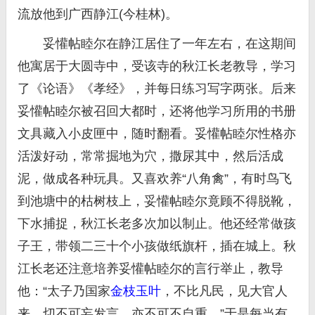
流放他到广西静江(今桂林)。
妥懽帖睦尔在静江居住了一年左右，在这期间
他寓居于大圆寺中，受该寺的秋江长老教导，学习
了《论语》《孝经》，并每日练习写字两张。后来
妥懽帖睦尔被召回大都时，还将他学习所用的书册
文具藏入小皮匣中，随时翻看。妥懽帖睦尔性格亦
活泼好动，常常掘地为穴，撒尿其中，然后活成
泥，做成各种玩具。又喜欢养“八角禽”，有时鸟飞
到池塘中的枯树枝上，妥懽帖睦尔竟顾不得脱靴，
下水捕捉，秋江长老多次加以制止。他还经常做孩
子王，带领二三十个小孩做纸旗杆，插在城上。秋
江长老还注意培养妥懽帖睦尔的言行举止，教导
他：“太子乃国家
金枝玉叶
，不比凡民，见大官人
来，切不可妄发言，亦不可不自重。”于是每当有