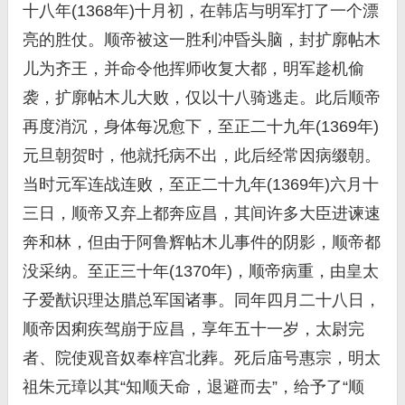
十八年(1368年)十月初，在韩店与明军打了一个漂
亮的胜仗。顺帝被这一胜利冲昏头脑，封扩廓帖木
儿为齐王，并命令他挥师收复大都，明军趁机偷
袭，扩廓帖木儿大败，仅以十八骑逃走。此后顺帝
再度消沉，身体每况愈下，至正二十九年(1369年)
元旦朝贺时，他就托病不出，此后经常因病缀朝。
当时元军连战连败，至正二十九年(1369年)六月十
三日，顺帝又弃上都奔应昌，其间许多大臣进谏速
奔和林，但由于阿鲁辉帖木儿事件的阴影，顺帝都
没采纳。至正三十年(1370年)，顺帝病重，由皇太
子爱猷识理达腊总军国诸事。同年四月二十八日，
顺帝因痢疾驾崩于应昌，享年五十一岁，太尉完
者、院使观音奴奉梓宫北葬。死后庙号惠宗，明太
祖朱元璋以其“知顺天命，退避而去”，给予了“顺