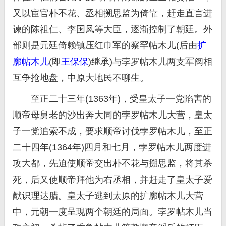
又以宦官朴不花、丞相搠思监为倚靠，赶走直言进
谏的陈祖仁、李国凤等大臣，逐渐控制了朝廷。外
部则是元廷倚赖镇压红巾军的察罕帖木儿(后由
扩
廓帖木儿
(即
王保保
)继承)与孛罗帖木儿两支军阀相
互争抢地盘，中原大地民不聊生。
至正二十三年(1363年)，受皇太子一党陷害的
顺帝母舅老的沙出奔大同的孛罗帖木儿大营，皇太
子一党追索不成，要求顺帝讨伐孛罗帖木儿，至正
二十四年(1364年)四月和七月，孛罗帖木儿两度进
攻大都，先迫使顺帝交出朴不花与搠思监，将其杀
死，后又使顺帝拜他为右丞相，并赶走了皇太子爱
猷识理达腊。皇太子逃到太原的扩廓帖木儿大营
中，元朝一度呈现两个朝廷的局面。孛罗帖木儿当