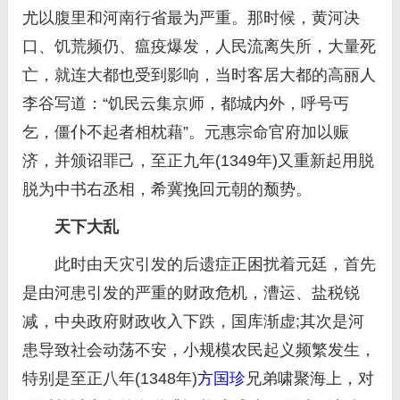
尤以腹里和河南行省最为严重。那时候，黄河决
口、饥荒频仍、瘟疫爆发，人民流离失所，大量死
亡，就连大都也受到影响，当时客居大都的高丽人
李谷写道：“饥民云集京师，都城内外，呼号丐
乞，僵仆不起者相枕藉”。元惠宗命官府加以赈
济，并颁诏罪己，至正九年(1349年)又重新起用脱
脱为中书右丞相，希冀挽回元朝的颓势。
天下大乱
此时由天灾引发的后遗症正困扰着元廷，首先
是由河患引发的严重的财政危机，漕运、盐税锐
减，中央政府财政收入下跌，国库渐虚;其次是河
患导致社会动荡不安，小规模农民起义频繁发生，
特别是至正八年(1348年)
方国珍
兄弟啸聚海上，对