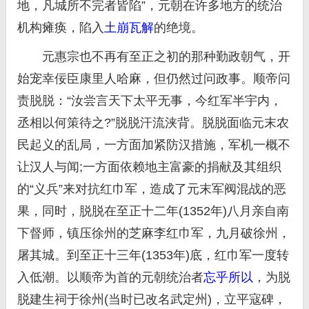
地，凡城所不完者皆陷”，元朝在许多地方的统治
机构瘫痪，陷入
土崩瓦解
的绝境。
元惠宗也不再有至正之初的那种勤政朝气，开
始宠幸佞臣康里人哈麻，但仍然过问政事。顺帝问
责脱脱：“汝尝言天下太平无事，今红军半宇内，
丞相以何策待之?”脱脱汗流浃背。脱脱面临元末农
民起义的乱局，一方面加紧防汉措施，军机一概不
让汉人与闻;一方面依赖地主富豪的捐献及其组织
的“义兵”来对抗红巾军，造成了元末军阀混战的恶
果，同时，脱脱在至正十二年(1352年)八月亲自南
下督师，镇压徐州的芝麻李红巾军，九月破徐州，
屠其城。到至正十三年(1353年)底，红巾军一度转
入低潮。以顺帝为首的元朝统治者
忘乎所以
，为脱
脱建生祠于徐州(当时已改名武定州)，立平寇碑，