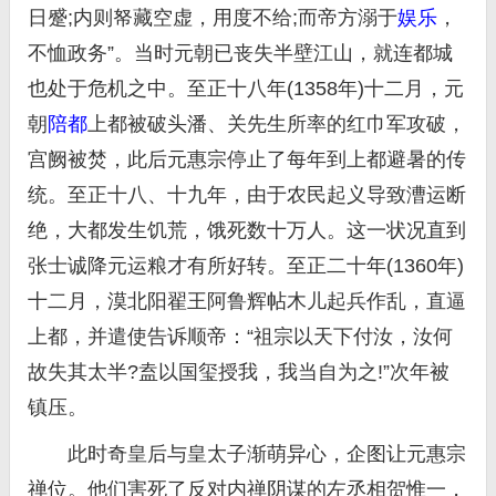
日蹙;内则帑藏空虚，用度不给;而帝方溺于
娱乐
，
不恤政务”。当时元朝已丧失半壁江山，就连都城
也处于危机之中。至正十八年(1358年)十二月，元
朝
陪都
上都被破头潘、关先生所率的红巾军攻破，
宫阙被焚，此后元惠宗停止了每年到上都避暑的传
统。至正十八、十九年，由于农民起义导致漕运断
绝，大都发生饥荒，饿死数十万人。这一状况直到
张士诚降元运粮才有所好转。至正二十年(1360年)
十二月，漠北阳翟王阿鲁辉帖木儿起兵作乱，直逼
上都，并遣使告诉顺帝：“祖宗以天下付汝，汝何
故失其太半?盍以国玺授我，我当自为之!”次年被
镇压。
此时奇皇后与皇太子渐萌异心，企图让元惠宗
禅位。他们害死了反对内禅阴谋的左丞相贺惟一，