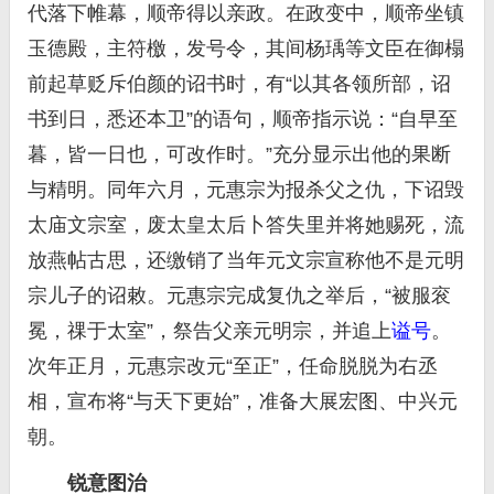
代落下帷幕，顺帝得以亲政。在政变中，顺帝坐镇
玉德殿，主符檄，发号令，其间杨瑀等文臣在御榻
前起草贬斥伯颜的诏书时，有“以其各领所部，诏
书到日，悉还本卫”的语句，顺帝指示说：“自早至
暮，皆一日也，可改作时。”充分显示出他的果断
与精明。同年六月，元惠宗为报杀父之仇，下诏毁
太庙文宗室，废太皇太后卜答失里并将她赐死，流
放燕帖古思，还缴销了当年元文宗宣称他不是元明
宗儿子的诏敕。元惠宗完成复仇之举后，“被服衮
冕，祼于太室”，祭告父亲元明宗，并追上
谥号
。
次年正月，元惠宗改元“至正”，任命脱脱为右丞
相，宣布将“与天下更始”，准备大展宏图、中兴元
朝。
锐意图治