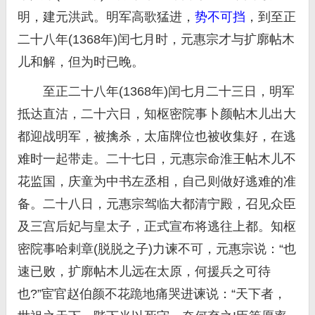
明，建元洪武。明军高歌猛进，
势不可挡
，到至正
二十八年(1368年)闰七月时，元惠宗才与扩廓帖木
儿和解，但为时已晚。
至正二十八年(1368年)闰七月二十三日，明军
抵达直沽，二十六日，知枢密院事卜颜帖木儿出大
都迎战明军，被擒杀，太庙牌位也被收集好，在逃
难时一起带走。二十七日，元惠宗命淮王帖木儿不
花监国，庆童为中书左丞相，自己则做好逃难的准
备。二十八日，元惠宗驾临大都清宁殿，召见众臣
及三宫后妃与皇太子，正式宣布将逃往上都。知枢
密院事哈剌章(脱脱之子)力谏不可，元惠宗说：“也
速已败，扩廓帖木儿远在太原，何援兵之可待
也?”宦官赵伯颜不花跪地痛哭进谏说：“天下者，