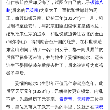
但仁宗即位后却反悔了，试图立自己的儿子
硕德八
剌
(后来的
元英宗
)为皇太子，而把和世瓎封为周
王，命其出镇云南。延祐三年(1316年)十一月，和
世瓎行至延安时，与武宗旧臣图谋恢复皇储地位，
结果招来仁宗的追杀，和世瓎被迫奔往西北的金山
(阿尔泰山)，得到察合台汗国的庇护。在和世瓎避
难金山期间，纳了一名回回女子、郡王阿儿厮兰的
后裔罕禄鲁迈来迪，并与她生了妥懽帖睦尔。迈来
迪生下妥懽帖睦尔后便去世了，后来被追尊为贞裕
徽圣皇后。
妥懽帖睦尔出生那年正值元仁宗驾崩之年。此
后至天历元年(1328年)，元朝皇位更迭频繁、内乱
不断，先后经历了元英宗、
泰定帝
、
天顺帝
三位皇
帝，皇位又落入了武宗一系的手里，这就是在
两都