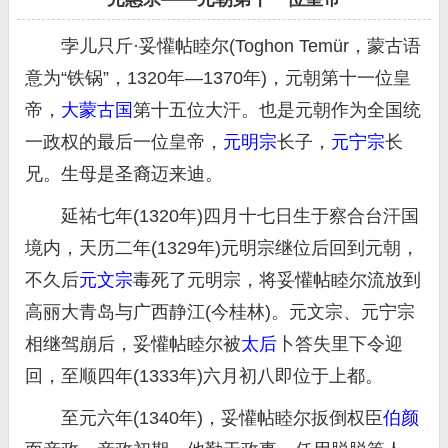
孛儿只斤·妥懽帖睦尔(Toghon Temür，蒙古语
意为“铁锅”，1320年—1370年)，元朝第十一位皇
帝，
大蒙古国
第十五位大汗。也是元朝作为全国统
一政权的最后一位皇帝，
元明宗
长子，
元宁宗
长
兄。生母是圣裔迈来迪。
延祐七年(1320年)四月十七日生于察合台汗国
境内，天历二年(1329年)元明宗继位后回到元朝，
不久后
元文宗
毒死了元明宗，将妥懽帖睦尔流放到
高丽大青岛与广西静江(今桂林)。元文宗、元宁宗
相继驾崩后，妥懽帖睦尔被
太后
卜答失里下令迎
回，至顺四年(1333年)六月初八即位于上都。
至元六年(1340年)，妥懽帖睦尔扳倒权臣
伯颜