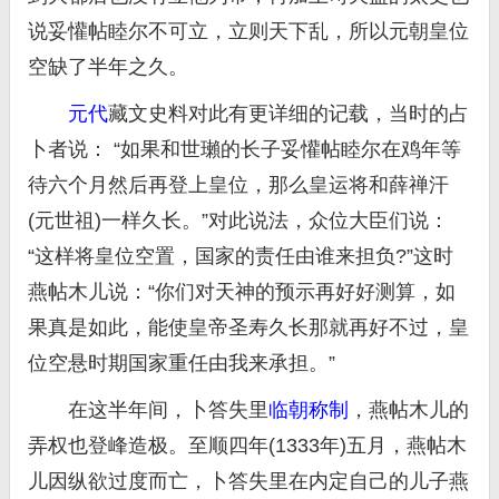
说妥懽帖睦尔不可立，立则天下乱，所以元朝皇位
空缺了半年之久。
元代
藏文史料对此有更详细的记载，当时的占
卜者说： “如果和世瓎的长子妥懽帖睦尔在鸡年等
待六个月然后再登上皇位，那么皇运将和薛禅汗
(元世祖)一样久长。”对此说法，众位大臣们说：
“这样将皇位空置，国家的责任由谁来担负?”这时
燕帖木儿说：“你们对天神的预示再好好测算，如
果真是如此，能使皇帝圣寿久长那就再好不过，皇
位空悬时期国家重任由我来承担。”
在这半年间，卜答失里
临朝称制
，燕帖木儿的
弄权也登峰造极。至顺四年(1333年)五月，燕帖木
儿因纵欲过度而亡，卜答失里在内定自己的儿子燕