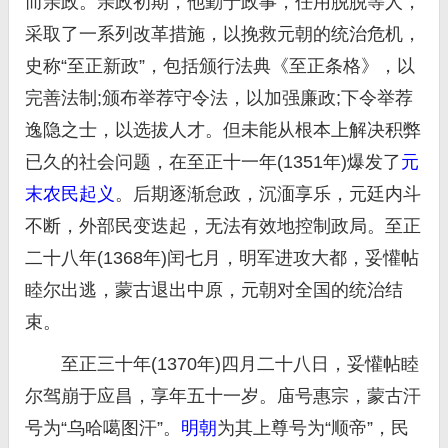
而亲政。亲政初期，他勤于政事，任用脱脱等人，
采取了一系列改革措施，以挽救元朝的统治危机，
史称“至正新政”，包括颁行法典《至正条格》，以
完善法制;颁布举荐守令法，以加强廉政;下令举荐
逸隐之士，以选拔人才。但未能从根本上解决积弊
已久的社会问题，在至正十一年(1351年)爆发了
元
末农民起义
。后期逐渐怠政，沉湎享乐，元廷内斗
不断，外部民变迭起，无法有效地控制政局。至正
二十八年(1368年)闰七月，明军进攻大都，妥懽帖
睦尔出逃，蒙古退出中原，元朝对全国的统治结
束。
至正三十年(1370年)四月二十八日，妥懽帖睦
尔驾崩于应昌，享年五十一岁。庙号惠宗，蒙古汗
号为“乌哈噶图汗”。
明朝
为其上尊号为“顺帝”，民