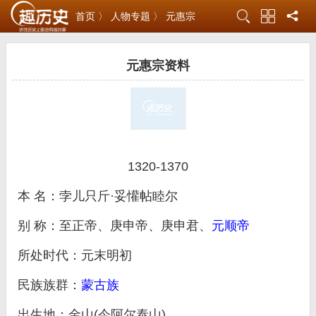
首页 〉
人物专题 〉
元惠宗
元惠宗资料
1320-1370
本 名：孛儿只斤·妥懽帖睦尔
别 称：至正帝、庚申帝、庚申君、
元顺帝
所处时代：元末明初
民族族群：
蒙古族
出生地：金山(今阿尔泰山)