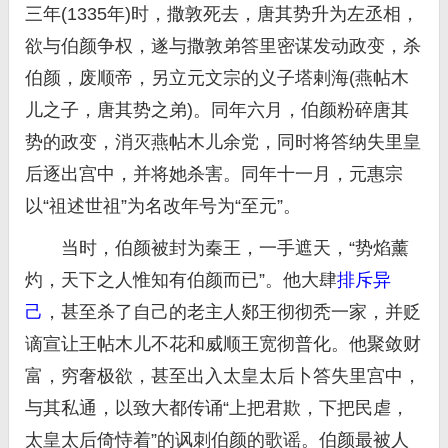
三年(1335年)时，撒敦死去，唐其势升为左丞相，
欲与伯颜争权，遂与撒敦弟答里密谋发动政变，杀
伯颜，废顺帝，另立元文宗的义子塔剌海(燕帖木
儿之子，唐其势之弟)。同年六月，伯颜粉碎唐其
势的政变，消灭燕帖木儿余党，同时将答纳失里皇
后逐出宫中，并将她杀害。同年十一月，元惠宗
以“祖述世祖”为名改年号为“至元”。
当时，伯颜被封为秦王，一手遮天，“势焰薰
灼，天下之人惟知有伯颜而已”。他大肆
排斥异
己
，甚至杀了自己的老主人郯王彻彻秃一家，并贬
谪宣让王帖木儿不花和威顺王宽彻普化。他聚敛财
富，穷奢极欲，甚至出入太皇太后卜答失里宫中，
与其私通，以致大都传诵“上把君欺，下把民虐，
太皇太后倚恃着”的讽刺伯颜的歌谣。伯颜最被人