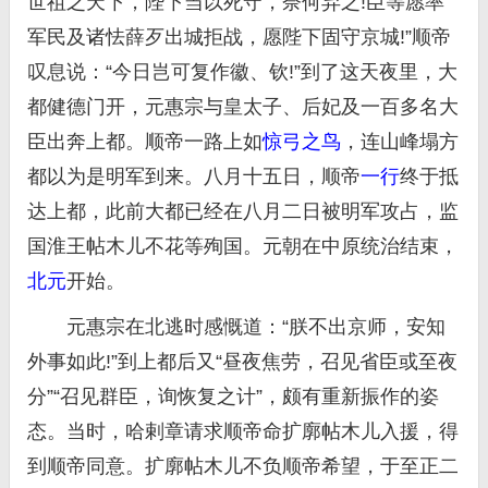
世祖之天下，陛下当以死守，奈何弃之!臣等愿率
军民及诸怯薛歹出城拒战，愿陛下固守京城!”顺帝
叹息说：“今日岂可复作徽、钦!”到了这天夜里，大
都健德门开，元惠宗与皇太子、后妃及一百多名大
臣出奔上都。顺帝一路上如
惊弓之鸟
，连山峰塌方
都以为是明军到来。八月十五日，顺帝
一行
终于抵
达上都，此前大都已经在八月二日被明军攻占，监
国淮王帖木儿不花等殉国。元朝在中原统治结束，
北元
开始。
元惠宗在北逃时感慨道：“朕不出京师，安知
外事如此!”到上都后又“昼夜焦劳，召见省臣或至夜
分”“召见群臣，询恢复之计”，颇有重新振作的姿
态。当时，哈剌章请求顺帝命扩廓帖木儿入援，得
到顺帝同意。扩廓帖木儿不负顺帝希望，于至正二