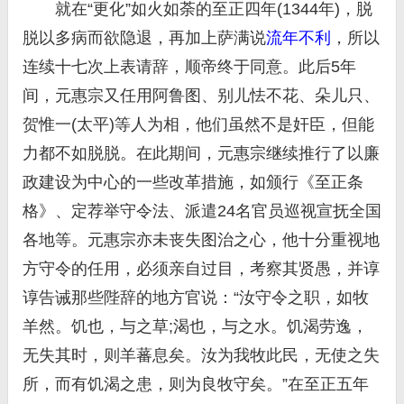
就在“更化”如火如荼的至正四年(1344年)，脱
脱以多病而欲隐退，再加上萨满说
流年不利
，所以
连续十七次上表请辞，顺帝终于同意。此后5年
间，元惠宗又任用阿鲁图、别儿怯不花、朵儿只、
贺惟一(太平)等人为相，他们虽然不是奸臣，但能
力都不如脱脱。在此期间，元惠宗继续推行了以廉
政建设为中心的一些改革措施，如颁行《至正条
格》、定荐举守令法、派遣24名官员巡视宣抚全国
各地等。元惠宗亦未丧失图治之心，他十分重视地
方守令的任用，必须亲自过目，考察其贤愚，并谆
谆告诫那些陛辞的地方官说：“汝守令之职，如牧
羊然。饥也，与之草;渴也，与之水。饥渴劳逸，
无失其时，则羊蕃息矣。汝为我牧此民，无使之失
所，而有饥渴之患，则为良牧守矣。”在至正五年