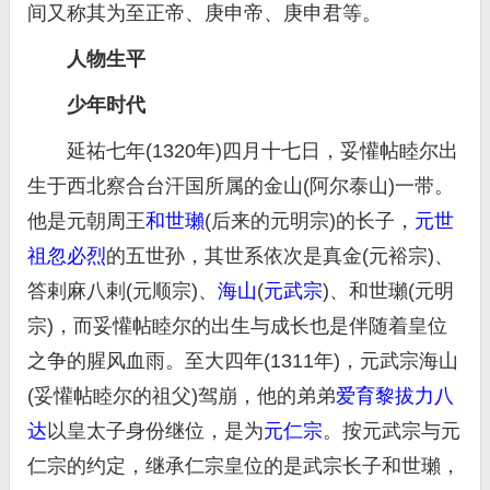
间又称其为至正帝、庚申帝、庚申君等。
人物生平
少年时代
延祐七年(1320年)四月十七日，妥懽帖睦尔出
生于西北察合台汗国所属的金山(阿尔泰山)一带。
他是元朝周王
和世瓎
(后来的元明宗)的长子，
元世
祖
忽必烈
的五世孙，其世系依次是真金(元裕宗)、
答剌麻八剌(元顺宗)、
海山
(
元武宗
)、和世瓎(元明
宗)，而妥懽帖睦尔的出生与成长也是伴随着皇位
之争的腥风血雨。至大四年(1311年)，元武宗海山
(妥懽帖睦尔的祖父)驾崩，他的弟弟
爱育黎拔力八
达
以皇太子身份继位，是为
元仁宗
。按元武宗与元
仁宗的约定，继承仁宗皇位的是武宗长子和世瓎，