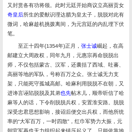
又封赏各有功将领。此时元廷开始商议立高丽贡女
奇皇后
所生的爱猷识理达腊为皇太子，脱脱对此有
微词，哈麻趁机挑拨离间，为元宫廷的内乱埋下伏
笔。
至正十四年(1354年)正月，
张士诚
崛起，在高
邮建立大周政权，同年九月，元惠宗再命脱脱出
师，不仅包括蒙古、汉军，还囊括了西域、吐蕃、
高丽等地的军队，号称百万之众。张士诚无力支
架，只能死守孤城高邮。哈麻利用脱脱不在朝，又
进谗言诬陷脱脱及其弟
也先
帖木儿，顺帝听信了哈
麻等人的话，下令削脱脱兵权，安置淮安路。脱脱
深受忠君思想影响，接诏后便交出兵权，而他所统
率的“大军百万，一时四散”，红巾军势力大振，元
朝官军再也无力组织起来镇压起义了，只能依靠地