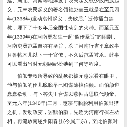
建、河北、河南等地爆发了农民起义或少数民族起
义，元末农民起义的著名领袖彭莹玉就是在至元四
年(1338年)发动袁州起义，失败后广泛传播白莲
教，埋下了十多年后全国性动乱的火种。而至元五
年(1339年)在河南更发生一起“假传圣旨”的闹剧，
河南吏员范孟自称有圣旨，杀了河南行省平章政事
月鲁帖木儿以下一干官僚，不久后范孟被杀。此事
可以看出当时元朝纲纪松弛到了何等程度。
伯颜专权所导致的乱象都被元惠宗看在眼里，
他与伯颜的侄儿脱脱早已图谋除掉伯颜。而伯颜也
蠢蠢欲动，与卜答失里合谋以燕帖古思取代顺帝。
至元六年(1340年)二月，惠宗与脱脱利用伯颜出猎
之机，发动政变，罢黜伯颜，先贬为河南行省左丞
相，再流放南恩州阳春县(今属广东)，至此伯颜时